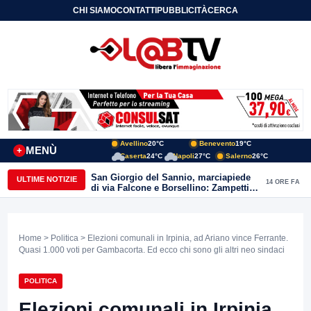
CHI SIAMO
CONTATTI
PUBBLICITÀ
CERCA
Avellino
20°C
Benevento
19°C
MENÙ
+
Caserta
24°C
Napoli
27°C
Salerno
26°C
San Giorgio del Sannio, marciapiede
ULTIME NOTIZIE
14 ORE FA
di via Falcone e Borsellino: Zampetti e
Lombardi replicano alle polemiche
Home
>
Politica
> Elezioni comunali in Irpinia, ad Ariano vince Ferrante.
Quasi 1.000 voti per Gambacorta. Ed ecco chi sono gli altri neo sindaci
POLITICA
Elezioni comunali in Irpinia,