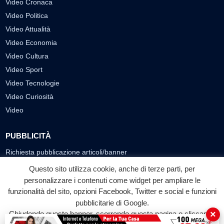
Video Cronaca
Video Politica
Video Attualità
Video Economia
Video Cultura
Video Sport
Video Tecnologie
Video Curiosità
Video
PUBBLICITÀ
Richiesta pubblicazione articoli/banner
Questo sito utilizza cookie, anche di terze parti, per
SEGUICI SUI SOCIAL
personalizzare i contenuti come widget per ampliare le
funzionalità del sito, opzioni Facebook, Twitter e social e funzioni
f
◎
▶
pubblicitarie di Google.
Facebook
Instagram
YouTube
×
Chiudendo questo banner, scorrendo questa pagina o cliccando