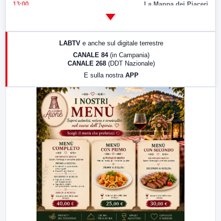
13:00
La Mappa dei Piaceri
14:00
LabNews
17:00
LabNews (replica)
LABTV
e anche sul digitale terrestre
18:30
Di Faccia e di Profilo (repliche)
CANALE 84
(in Campania)
CANALE 268
(DDT Nazionale)
19:30
LabNews (Diretta)
E sulla nostra
APP
21:00
Free Sport
23:00
LabNews (replica)