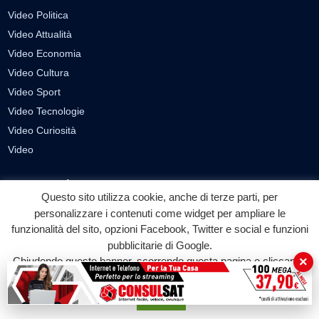
Video Politica
Video Attualità
Video Economia
Video Cultura
Video Sport
Video Tecnologie
Video Curiosità
Video
PUBBLICITÀ
Questo sito utilizza cookie, anche di terze parti, per
Richiesta pubblicazione articoli/banner
personalizzare i contenuti come widget per ampliare le
funzionalità del sito, opzioni Facebook, Twitter e social e funzioni
SEGUICI SUI SOCIAL
pubblicitarie di Google.
×
Chiudendo questo banner, scorrendo questa pagina o cliccando
f
◎
▶
su qualunque suo elemento acconsenti all'uso dei cookie.
Facebook
Instagram
YouTube
Accetta