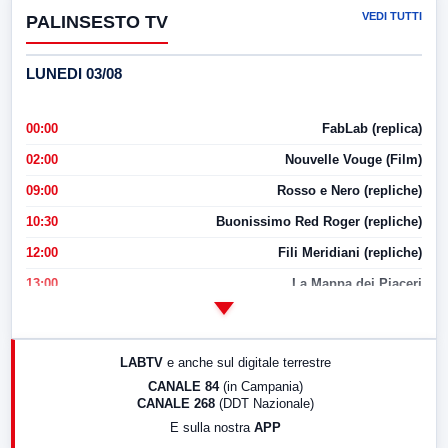
VEDI TUTTI
PALINSESTO TV
LUNEDI 03/08
00:00
FabLab (replica)
02:00
Nouvelle Vouge (Film)
09:00
Rosso e Nero (repliche)
10:30
Buonissimo Red Roger (repliche)
12:00
Fili Meridiani (repliche)
13:00
La Mappa dei Piaceri
14:00
LabNews
17:00
LabNews (replica)
LABTV
e anche sul digitale terrestre
18:30
Di Faccia e di Profilo (repliche)
CANALE 84
(in Campania)
CANALE 268
(DDT Nazionale)
19:30
LabNews (Diretta)
E sulla nostra
APP
21:00
Free Sport