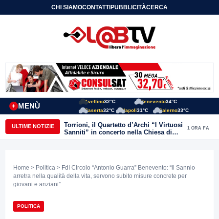
CHI SIAMO
CONTATTI
PUBBLICITÀ
CERCA
Avellino
32°C
Benevento
34°C
MENÙ
+
Caserta
32°C
Napoli
31°C
Salerno
33°C
Torrioni, il Quartetto d’Archi “I Virtuosi
ULTIME NOTIZIE
1 ORA FA
Sanniti” in concerto nella Chiesa di
San Michele Arcangelo
Home
>
Politica
> FdI Circolo “Antonio Guarra” Benevento: “il Sannio
arretra nella qualità della vita, servono subito misure concrete per
giovani e anziani”
POLITICA