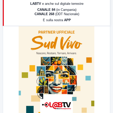
LABTV
e anche sul digitale terrestre
18:30
Di Faccia e di Profilo (repliche)
CANALE 84
(in Campania)
CANALE 268
(DDT Nazionale)
19:30
LabNews (Diretta)
E sulla nostra
APP
21:00
Free Sport
23:00
LabNews (replica)