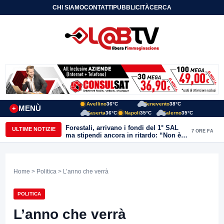
CHI SIAMO
CONTATTI
PUBBLICITÀ
CERCA
Avellino
36°C
Benevento
38°C
MENÙ
+
Caserta
36°C
Napoli
35°C
Salerno
35°C
Forestali, arrivano i fondi del 1° SAL
ULTIME NOTIZIE
7 ORE FA
ma stipendi ancora in ritardo: “Non è
più sostenibile”
Home
>
Politica
> L’anno che verrà
POLITICA
L’anno che verrà