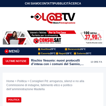
CHI SIAMO
CONTATTI
PUBBLICITÀ
CERCA
Avellino
29°C
Benevento
26°C
MENÙ
+
Caserta
28°C
Napoli
28°C
Salerno
30°C
Rischio Vesuvio: nuovi protocolli
ULTIME NOTIZIE
13 ORE FA
d’intesa con i comuni del Sannio,
firmato il protocollo con Arpaise
Home
>
Politica
> Consiglieri Pd: arroganza, silenzi e no alla
Commissione di indagine, fallimento etico e politico
dell’amministrazione Mastella
POLITICA