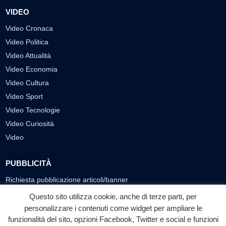
VIDEO
Video Cronaca
Video Politica
Video Attualità
Video Economia
Video Cultura
Video Sport
Video Tecnologie
Video Curiosità
Video
PUBBLICITÀ
Richiesta pubblicazione articoli/banner
Questo sito utilizza cookie, anche di terze parti, per
SEGUICI SUI SOCIAL
personalizzare i contenuti come widget per ampliare le
f
◎
▶
funzionalità del sito, opzioni Facebook, Twitter e social e funzioni