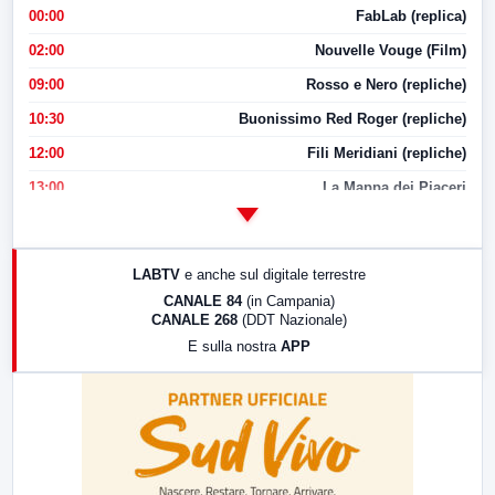
00:00
FabLab (replica)
02:00
Nouvelle Vouge (Film)
09:00
Rosso e Nero (repliche)
10:30
Buonissimo Red Roger (repliche)
12:00
Fili Meridiani (repliche)
13:00
La Mappa dei Piaceri
14:00
LabNews
17:00
LabNews (replica)
LABTV
e anche sul digitale terrestre
18:30
Di Faccia e di Profilo (repliche)
CANALE 84
(in Campania)
CANALE 268
(DDT Nazionale)
19:30
LabNews (Diretta)
E sulla nostra
APP
21:00
Free Sport
23:00
LabNews (replica)