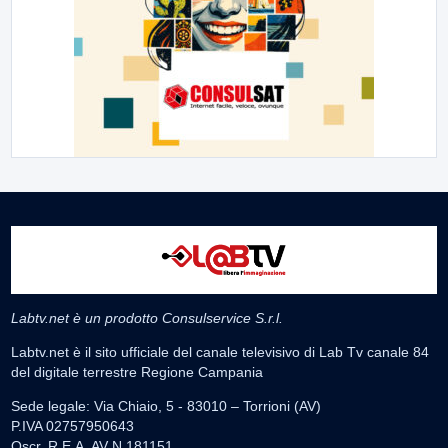
Labtv.net è un prodotto Consulservice S.r.l.
Labtv.net è il sito ufficiale del canale televisivo di Lab Tv canale 84
del digitale terrestre Regione Campania
Sede legale: Via Chiaio, 5 - 83010 – Torrioni (AV)
P.IVA 02757950643
Oscr. R.E.A. AV N.181151