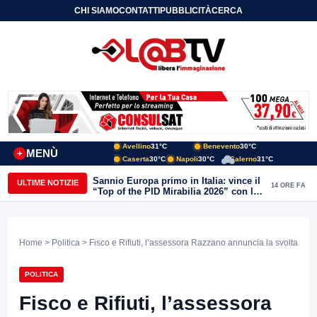
CHI SIAMO
CONTATTI
PUBBLICITÀ
CERCA
Avellino
31°C
Benevento
30°C
MENÙ
+
Caserta
30°C
Napoli
30°C
Salerno
31°C
Sannio Europa primo in Italia: vince il
ULTIME NOTIZIE
14 ORE FA
“Top of the PID Mirabilia 2026” con la
realtà virtuale nei musei del Sannio
Home
>
Politica
> Fisco e Rifiuti, l’assessora Razzano annuncia la svolta
POLITICA
Fisco e Rifiuti, l’assessora