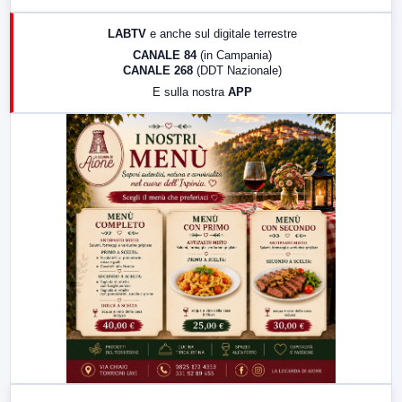
17:00
LabNews (replica)
LABTV
e anche sul digitale terrestre
18:30
Di Faccia e di Profilo (repliche)
CANALE 84
(in Campania)
CANALE 268
(DDT Nazionale)
19:30
LabNews (Diretta)
E sulla nostra
APP
21:00
Free Sport
23:00
LabNews (replica)