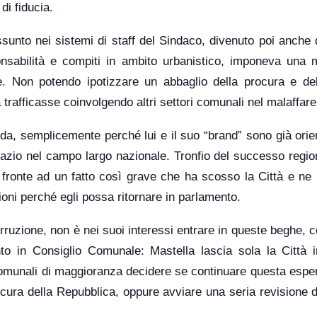
i fiducia.
ssunto nei sistemi di staff del Sindaco, divenuto poi anche 
ponsabilità e compiti in ambito urbanistico, imponeva una 
e. Non potendo ipotizzare un abbaglio della procura e del
a trafficasse coinvolgendo altri settori comunali nel malaffare
a, semplicemente perché lui e il suo “brand” sono già orien
pazio nel campo largo nazionale. Tronfio del successo regio
fronte ad un fatto così grave che ha scosso la Città e ne h
oni perché egli possa ritornare in parlamento.
orruzione, non è nei suoi interessi entrare in queste beghe, 
to in Consiglio Comunale: Mastella lascia sola la Città i
 comunali di maggioranza decidere se continuare questa espe
cura della Repubblica, oppure avviare una seria revisione d