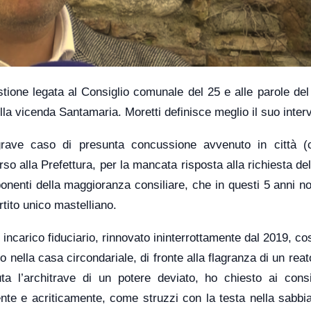
stione legata al Consiglio comunale del 25 e alle parole de
la vicenda Santamaria. Moretti definisce meglio il suo inter
grave caso di presunta concussione avvenuto in città (c
so alla Prefettura, per la mancata risposta alla richiesta del
ponenti della maggioranza consiliare, che in questi 5 anni 
rtito unico mastelliano.
incarico fiduciario, rinnovato ininterrottamente dal 2019, cos
 nella casa circondariale, di fronte alla flagranza di un rea
 l’architrave di un potere deviato, ho chiesto ai consig
 e acriticamente, come struzzi con la testa nella sabbia,