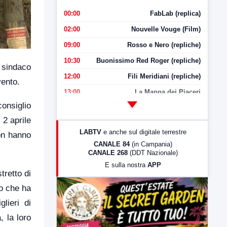
00:00
FabLab (replica)
02:00
Nouvelle Vouge (Film)
09:00
Rosso e Nero (repliche)
10:30
Buonissimo Red Roger (repliche)
l sindaco
12:00
Fili Meridiani (repliche)
vento.
13:00
La Mappa dei Piaceri
onsiglio
14:00
LabNews
 2 aprile
17:00
LabNews (replica)
LABTV
e anche sul digitale terrestre
non hanno
18:30
Di Faccia e di Profilo (repliche)
CANALE 84
(in Campania)
CANALE 268
(DDT Nazionale)
19:30
LabNews (Diretta)
E sulla nostra
APP
21:00
Free Sport
tretto di
23:00
LabNews (replica)
to che ha
lieri di
 la loro