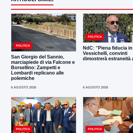
POLITICA
POLITICA
NdC: “Piena fiducia in
Vessichelli, convinti
San Giorgio del Sannio,
dimostrerà estraneità ai
marciapiede di via Falcone e
Borsellino: Zampetti e
Lombardi replicano alle
polemiche
6 AGOSTO 2026
6 AGOSTO 2026
POLITICA
POLITICA