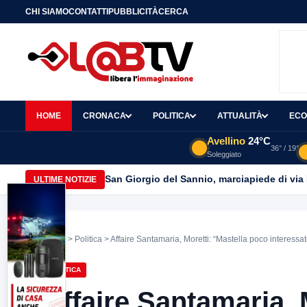
CHI SIAMO
CONTATTI
PUBBLICITÀ
CERCA
HOME
CRONACA
POLITICA
ATTUALITÀ
ECO
Avellino
24°C
36° / 19°
Soleggiato
San Giorgio del Sannio, marciapiede di via
ULTIME NOTIZIE
Home
>
Politica
> Affaire Santamaria, Moretti: “Mastella poco interessat
POLITICA
Affaire Santamaria, 