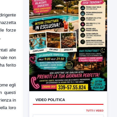
dirigente
mazzetta
le forze
.
tati alle
nale non
VIDEO POLITICA
a ferito
TUTTI I VIDEO
come egli
n questi
rienza in
ella loro
▶