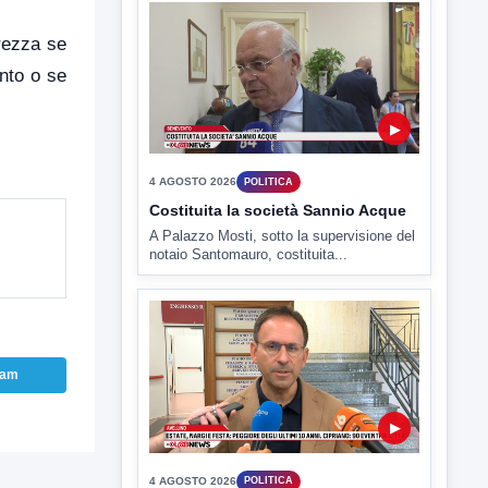
4 AGOSTO 2026
POLITICA
rezza se
Costituita la società Sannio Acque
ento o se
A Palazzo Mosti, sotto la supervisione del
notaio Santomauro, costituita...
▶
4 AGOSTO 2026
POLITICA
Estate: Nargi e Festa peggiore degli
ultimi 10 anni. Cipriano: 90 eventi in
ram
città
È scontro sulla bontà del “Ferragosto
avellinese” tra gli ex...