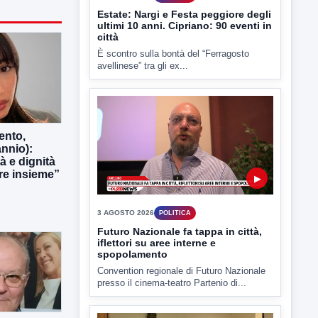
▶
3 AGOSTO 2026
POLITICA
Futuro Nazionale fa tappa in città,
ento,
iflettori su aree interne e
nnio):
spopolamento
tà e dignità
Convention regionale di Futuro Nazionale
e insieme”
presso il cinema-teatro Partenio di...
▶