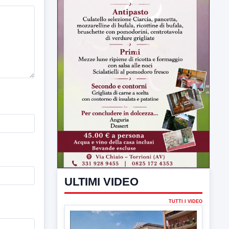
ULTIMI VIDEO
TUTTI I VIDEO
▶
6 AGOSTO 2026
CRONACA
Trovato in casa 42enne in una
pozza di sangue, giallo a viale Italia
Ritrovato senza vita il corpo di un 42enne
in un...