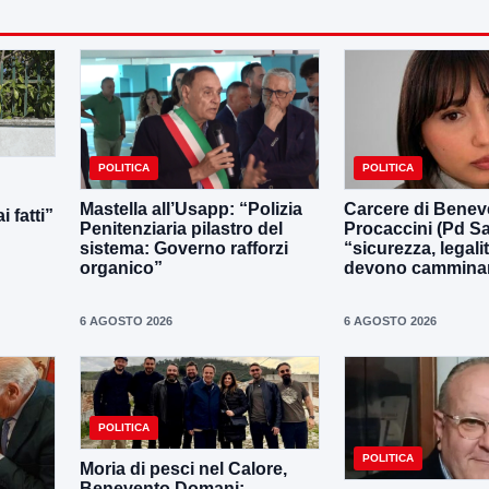
POLITICA
POLITICA
Mastella all’Usapp: “Polizia
Carcere di Benev
 fatti”
Penitenziaria pilastro del
Procaccini (Pd Sa
sistema: Governo rafforzi
“sicurezza, legali
organico”
devono camminar
6 AGOSTO 2026
6 AGOSTO 2026
POLITICA
POLITICA
Moria di pesci nel Calore,
Benevento Domani: