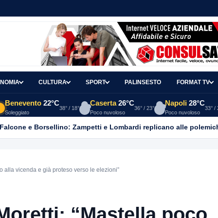
NOMIA
CULTURA
SPORT
PALINSESTO
FORMAT TV
Benevento
22°C
Caserta
26°C
Napoli
28°C
38° / 18°
36° / 23°
33° /
Soleggiato
Poco nuvoloso
Poco nuvoloso
 Falcone e Borsellino: Zampetti e Lombardi replicano alle polemic
o alla vicenda e già proteso verso le elezioni”
Moretti: “Mastella poco