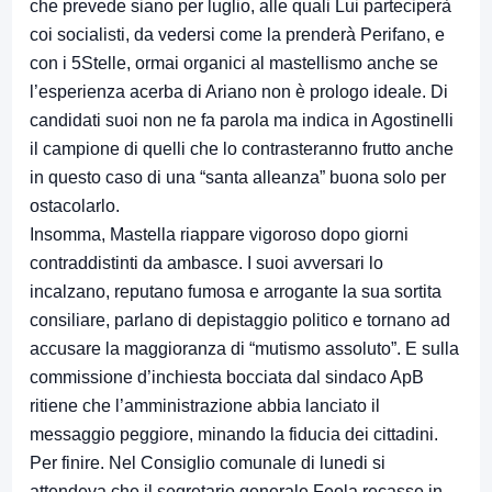
che prevede siano per luglio, alle quali Lui parteciperà
coi socialisti, da vedersi come la prenderà Perifano, e
con i 5Stelle, ormai organici al mastellismo anche se
l’esperienza acerba di Ariano non è prologo ideale. Di
candidati suoi non ne fa parola ma indica in Agostinelli
il campione di quelli che lo contrasteranno frutto anche
in questo caso di una “santa alleanza” buona solo per
ostacolarlo.
Insomma, Mastella riappare vigoroso dopo giorni
contraddistinti da ambasce. I suoi avversari lo
incalzano, reputano fumosa e arrogante la sua sortita
consiliare, parlano di depistaggio politico e tornano ad
accusare la maggioranza di “mutismo assoluto”. E sulla
commissione d’inchiesta bocciata dal sindaco ApB
ritiene che l’amministrazione abbia lanciato il
messaggio peggiore, minando la fiducia dei cittadini.
Per finire. Nel Consiglio comunale di lunedi si
attendeva che il segretario generale Feola recasse in