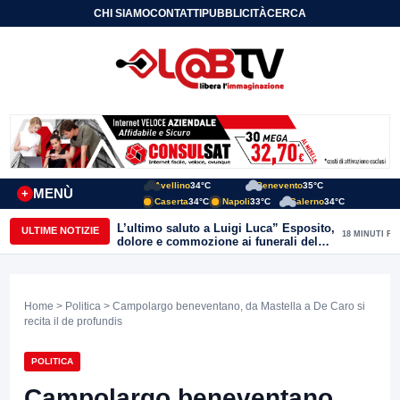
CHI SIAMO
CONTATTI
PUBBLICITÀ
CERCA
Avellino
34°C
Benevento
35°C
MENÙ
+
Caserta
34°C
Napoli
33°C
Salerno
34°C
L’ultimo saluto a Luigi Luca” Esposito,
ULTIME NOTIZIE
18 MINUTI FA
dolore e commozione ai funerali del
giornalista ucciso
Home
>
Politica
> Campolargo beneventano, da Mastella a De Caro si
recita il de profundis
POLITICA
Campolargo beneventano,