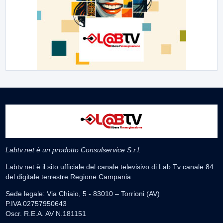
Labtv.net è un prodotto Consulservice S.r.l.
Labtv.net è il sito ufficiale del canale televisivo di Lab Tv canale 84
del digitale terrestre Regione Campania
Sede legale: Via Chiaio, 5 - 83010 – Torrioni (AV)
P.IVA 02757950643
Oscr. R.E.A. AV N.181151