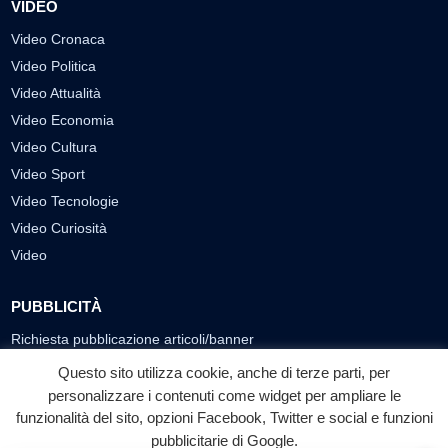
VIDEO
Video Cronaca
Video Politica
Video Attualità
Video Economia
Video Cultura
Video Sport
Video Tecnologie
Video Curiosità
Video
PUBBLICITÀ
Richiesta pubblicazione articoli/banner
Questo sito utilizza cookie, anche di terze parti, per
SEGUICI SUI SOCIAL
personalizzare i contenuti come widget per ampliare le
funzionalità del sito, opzioni Facebook, Twitter e social e funzioni
f
◎
▶
pubblicitarie di Google.