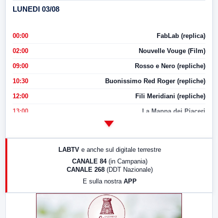
LUNEDI 03/08
00:00
FabLab (replica)
02:00
Nouvelle Vouge (Film)
09:00
Rosso e Nero (repliche)
10:30
Buonissimo Red Roger (repliche)
12:00
Fili Meridiani (repliche)
13:00
La Mappa dei Piaceri
14:00
LabNews
17:00
LabNews (replica)
LABTV
e anche sul digitale terrestre
18:30
Di Faccia e di Profilo (repliche)
CANALE 84
(in Campania)
CANALE 268
(DDT Nazionale)
19:30
LabNews (Diretta)
E sulla nostra
APP
21:00
Free Sport
23:00
LabNews (replica)