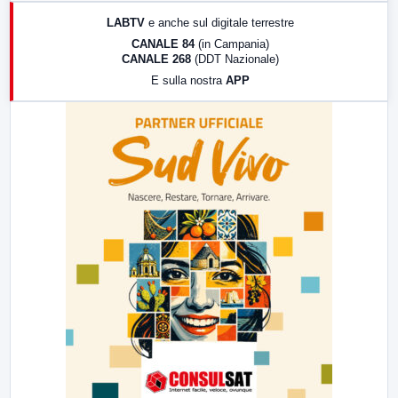
17:00
LabNews (replica)
LABTV
e anche sul digitale terrestre
18:30
Di Faccia e di Profilo (repliche)
CANALE 84
(in Campania)
CANALE 268
(DDT Nazionale)
19:30
LabNews (Diretta)
E sulla nostra
APP
21:00
Free Sport
23:00
LabNews (replica)