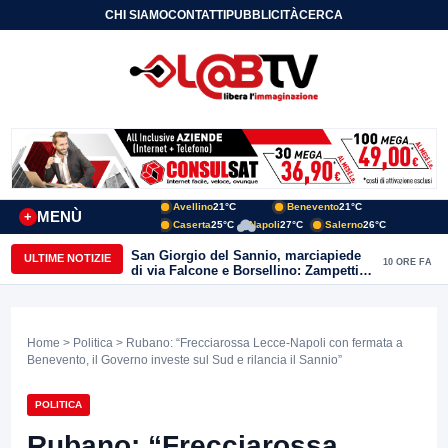
CHI SIAMO
CONTATTI
PUBBLICITÀ
CERCA
Avellino
21°C
Benevento
21°C
MENÙ
+
Caserta
25°C
Napoli
27°C
Salerno
26°C
San Giorgio del Sannio, marciapiede
ULTIME NOTIZIE
10 ORE FA
di via Falcone e Borsellino: Zampetti e
Lombardi replicano alle polemiche
Home
>
Politica
> Rubano: “Frecciarossa Lecce-Napoli con fermata a
Benevento, il Governo investe sul Sud e rilancia il Sannio”
POLITICA
Rubano: “Frecciarossa