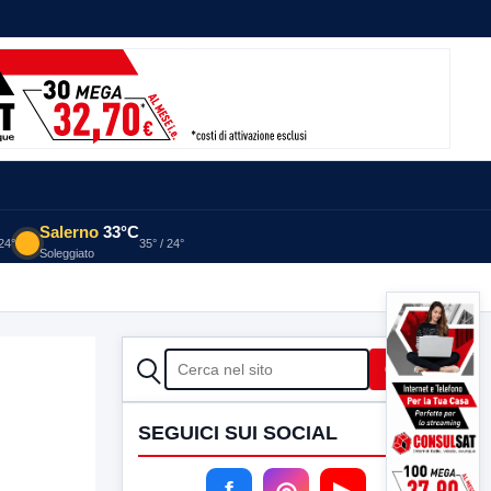
Salerno
33°C
 24°
35° / 24°
Soleggiato
CERCA
Cerca
SEGUICI SUI SOCIAL
f
◎
▶