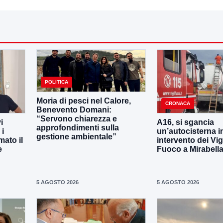
POLITICA
Moria di pesci nel Calore,
CRONACA
Benevento Domani:
“Servono chiarezza e
i
A16, si sgancia
approfondimenti sulla
 i
un’autocisterna i
gestione ambientale”
mato il
intervento dei Vigi
e
Fuoco a Mirabell
5 AGOSTO 2026
5 AGOSTO 2026