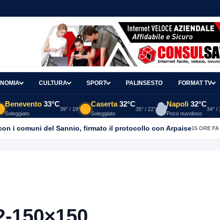
NOMIA
CULTURA
SPORT
PALINSESTO
FORMAT TV
Benevento
33°C
Caserta
32°C
Napoli
32°C
39° / 19°
35° / 22°
34° /
Soleggiato
Soleggiato
Poco nuvoloso
con i comuni del Sannio, firmato il protocollo con Arpaise
15 ORE FA
2-150×150