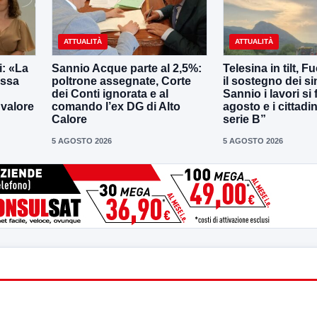
ATTUALITÀ
ATTUALITÀ
: «La
Sannio Acque parte al 2,5%:
Telesina in tilt, F
essa
poltrone assegnate, Corte
il sostegno dei s
dei Conti ignorata e al
Sannio i lavori si
 valore
comando l’ex DG di Alto
agosto e i cittadi
Calore
serie B”
5 AGOSTO 2026
5 AGOSTO 2026