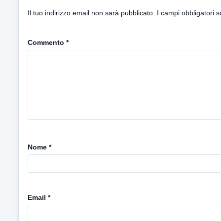
Il tuo indirizzo email non sarà pubblicato.
I campi obbligatori 
Commento
*
Nome
*
Email
*