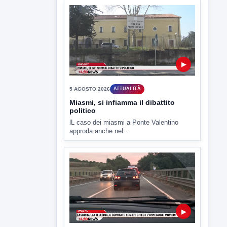
▶
5 AGOSTO 2026
ATTUALITÀ
Miasmi, si infiamma il dibattito
politico
lL caso dei miasmi a Ponte Valentino
approda anche nel...
▶
5 AGOSTO 2026
ATTUALITÀ