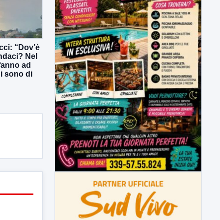
ucci: “Dov’è
indaci? Nel
 fanno ad
ni sono di