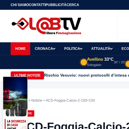
CHI SIAMO
CONTATTI
PUBBLICITÀ
CERCA
HOME
CRONACA
POLITICA
ATTUALITÀ
ECO
Avellino
33°C
36° / 20°
Soleggiato
Rischio Vesuvio: nuovi protocolli d’intesa 
ULTIME NOTIZIE
Home
>
Notizie
> ACD-Foggia-Calcio-2-150×150
NOTIZIE
ACD-Foggia-Calcio-