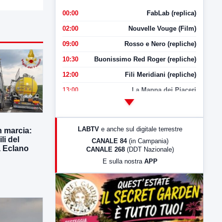
00:00
FabLab (replica)
02:00
Nouvelle Vouge (Film)
09:00
Rosso e Nero (repliche)
10:30
Buonissimo Red Roger (repliche)
12:00
Fili Meridiani (repliche)
13:00
La Mappa dei Piaceri
14:00
LabNews
17:00
LabNews (replica)
LABTV
e anche sul digitale terrestre
n marcia:
18:30
Di Faccia e di Profilo (repliche)
li del
CANALE 84
(in Campania)
a Eclano
CANALE 268
(DDT Nazionale)
19:30
LabNews (Diretta)
E sulla nostra
APP
21:00
Free Sport
23:00
LabNews (replica)