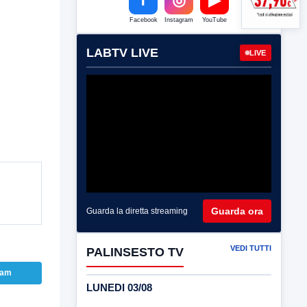
Facebook
Instagram
YouTube
LABTV LIVE
LIVE
Guarda ora
Guarda la diretta streaming
VEDI TUTTI
PALINSESTO TV
ram
LUNEDI 03/08