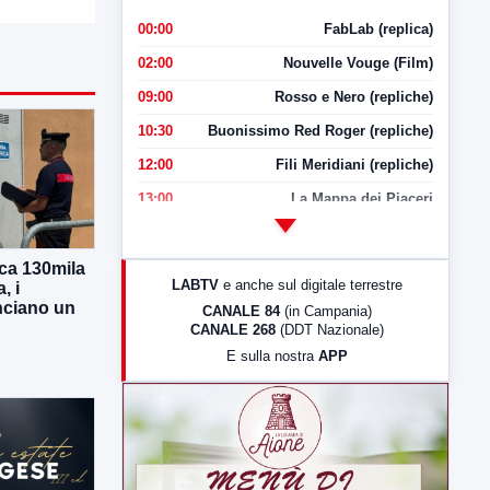
00:00
FabLab (replica)
02:00
Nouvelle Vouge (Film)
09:00
Rosso e Nero (repliche)
10:30
Buonissimo Red Roger (repliche)
12:00
Fili Meridiani (repliche)
13:00
La Mappa dei Piaceri
14:00
LabNews
17:00
LabNews (replica)
ca 130mila
LABTV
e anche sul digitale terrestre
, i
18:30
Di Faccia e di Profilo (repliche)
nciano un
CANALE 84
(in Campania)
CANALE 268
(DDT Nazionale)
19:30
LabNews (Diretta)
E sulla nostra
APP
21:00
Free Sport
23:00
LabNews (replica)