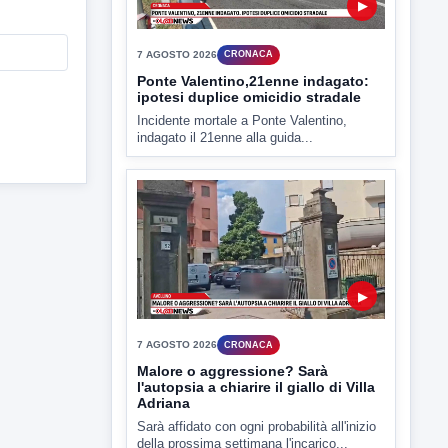
▶
7 AGOSTO 2026
CRONACA
Ponte Valentino,21enne indagato:
ipotesi duplice omicidio stradale
Incidente mortale a Ponte Valentino,
indagato il 21enne alla guida...
▶
7 AGOSTO 2026
CRONACA
Malore o aggressione? Sarà
l'autopsia a chiarire il giallo di Villa
Adriana
Sarà affidato con ogni probabilità all'inizio