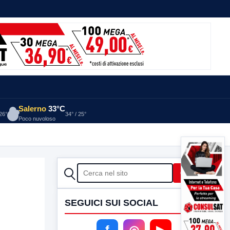
Salerno
33°C
 26°
34° / 25°
Poco nuvoloso
CERCA
Cerca
SEGUICI SUI SOCIAL
f
◎
▶