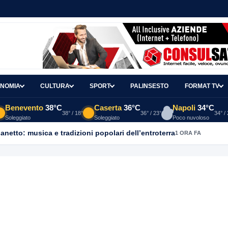
NOMIA
CULTURA
SPORT
PALINSESTO
FORMAT TV
Benevento
38°C
Caserta
36°C
Napoli
34°C
38° / 18°
36° / 23°
34° /
Soleggiato
Soleggiato
Poco nuvoloso
ganetto: musica e tradizioni popolari dell’entroterra
1 ORA FA