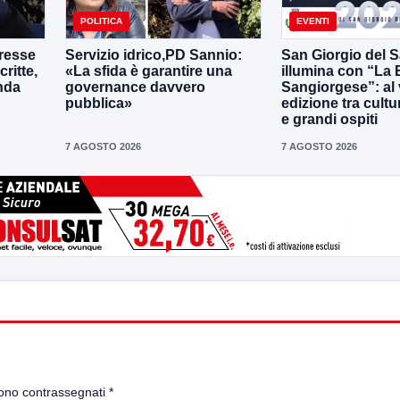
POLITICA
EVENTI
eresse
Servizio idrico,PD Sannio:
San Giorgio del S
ritte,
«La sfida è garantire una
illumina con “La 
nda
governance davvero
Sangiorgese”: al vi
pubblica»
edizione tra cult
e grandi ospiti
7 AGOSTO 2026
7 AGOSTO 2026
sono contrassegnati
*