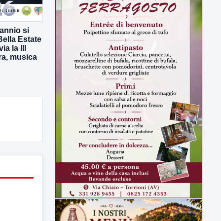
annio si
Bella Estate
a la III
ura, musica