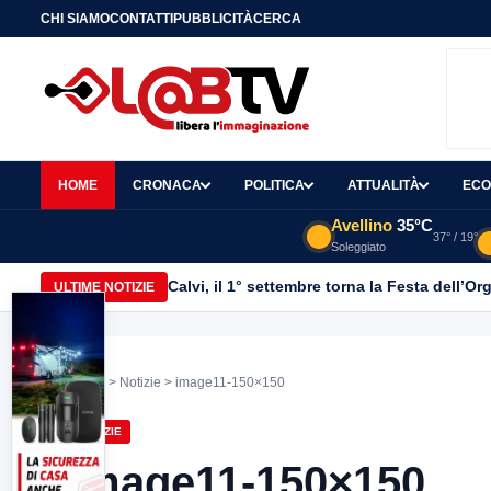
CHI SIAMO
CONTATTI
PUBBLICITÀ
CERCA
HOME
CRONACA
POLITICA
ATTUALITÀ
ECO
Avellino
35°C
37° / 19°
Soleggiato
Calvi, il 1° settembre torna la Festa dell’Or
ULTIME NOTIZIE
Home
>
Notizie
> image11-150×150
NOTIZIE
image11-150×150