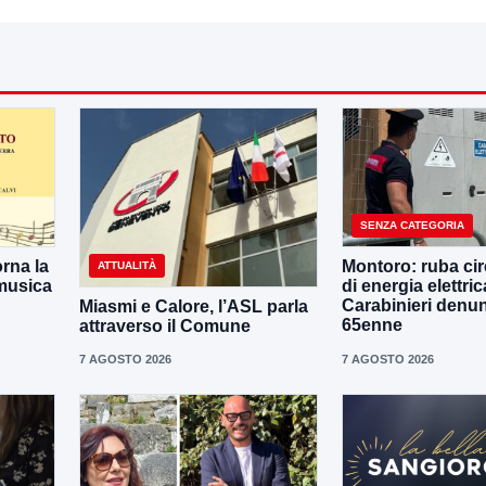
SENZA CATEGORIA
orna la
Montoro: ruba cir
ATTUALITÀ
 musica
di energia elettrica
Carabinieri denu
Miasmi e Calore, l’ASL parla
65enne
attraverso il Comune
7 AGOSTO 2026
7 AGOSTO 2026