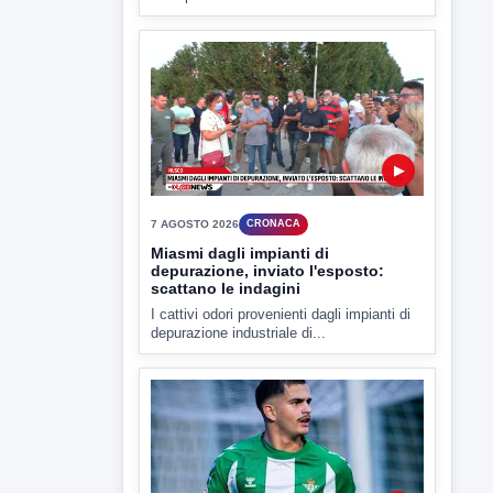
della prossima settimana l'incarico...
▶
7 AGOSTO 2026
CRONACA
Miasmi dagli impianti di
depurazione, inviato l'esposto:
scattano le indagini
I cattivi odori provenienti dagli impianti di
depurazione industriale di...