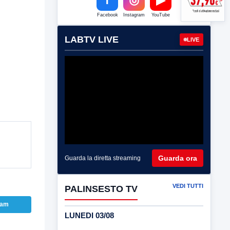
Facebook
Instagram
YouTube
LABTV LIVE
LIVE
Guarda ora
Guarda la diretta streaming
VEDI TUTTI
PALINSESTO TV
ram
LUNEDI 03/08