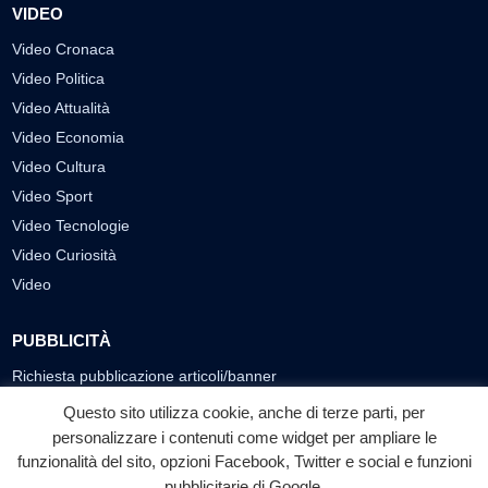
VIDEO
Video Cronaca
Video Politica
Video Attualità
Video Economia
Video Cultura
Video Sport
Video Tecnologie
Video Curiosità
Video
PUBBLICITÀ
Richiesta pubblicazione articoli/banner
Questo sito utilizza cookie, anche di terze parti, per
SEGUICI SUI SOCIAL
personalizzare i contenuti come widget per ampliare le
funzionalità del sito, opzioni Facebook, Twitter e social e funzioni
f
◎
▶
pubblicitarie di Google.