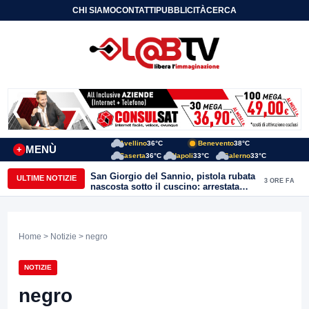
CHI SIAMO
CONTATTI
PUBBLICITÀ
CERCA
Avellino
36°C
Benevento
38°C
MENÙ
+
Caserta
36°C
Napoli
33°C
Salerno
33°C
San Giorgio del Sannio, pistola rubata
ULTIME NOTIZIE
3 ORE FA
nascosta sotto il cuscino: arrestata
51enne
Home
>
Notizie
> negro
NOTIZIE
negro