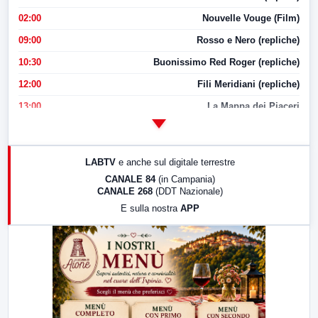
02:00
Nouvelle Vouge (Film)
09:00
Rosso e Nero (repliche)
10:30
Buonissimo Red Roger (repliche)
12:00
Fili Meridiani (repliche)
13:00
La Mappa dei Piaceri
14:00
LabNews
17:00
LabNews (replica)
LABTV
e anche sul digitale terrestre
18:30
Di Faccia e di Profilo (repliche)
CANALE 84
(in Campania)
CANALE 268
(DDT Nazionale)
19:30
LabNews (Diretta)
E sulla nostra
APP
21:00
Free Sport
23:00
LabNews (replica)