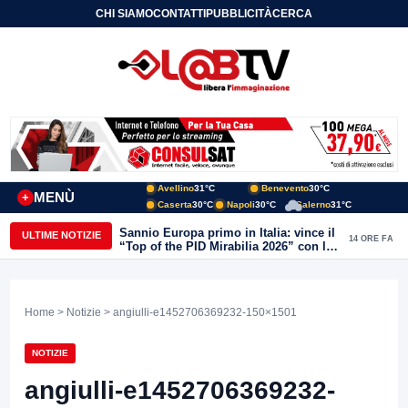
CHI SIAMO
CONTATTI
PUBBLICITÀ
CERCA
Avellino
31°C
Benevento
30°C
MENÙ
+
Caserta
30°C
Napoli
30°C
Salerno
31°C
Sannio Europa primo in Italia: vince il
ULTIME NOTIZIE
14 ORE FA
“Top of the PID Mirabilia 2026” con la
realtà virtuale nei musei del Sannio
Home
>
Notizie
> angiulli-e1452706369232-150×1501
NOTIZIE
angiulli-e1452706369232-