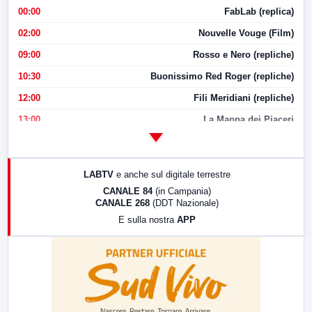
00:00
FabLab (replica)
02:00
Nouvelle Vouge (Film)
09:00
Rosso e Nero (repliche)
10:30
Buonissimo Red Roger (repliche)
12:00
Fili Meridiani (repliche)
13:00
La Mappa dei Piaceri
14:00
LabNews
17:00
LabNews (replica)
LABTV
e anche sul digitale terrestre
18:30
Di Faccia e di Profilo (repliche)
CANALE 84
(in Campania)
CANALE 268
(DDT Nazionale)
19:30
LabNews (Diretta)
E sulla nostra
APP
21:00
Free Sport
23:00
LabNews (replica)