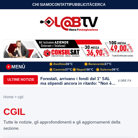
CHI SIAMO
CONTATTI
PUBBLICITÀ
CERCA
Avellino
36°C
Benevento
37°C
MENÙ
+
Caserta
37°C
Napoli
36°C
Salerno
36°C
Forestali, arrivano i fondi del 1° SAL
ULTIME NOTIZIE
4 ORE FA
ma stipendi ancora in ritardo: “Non è
più sostenibile”
Home
> cgil
CGIL
Tutte le notizie, gli approfondimenti e gli aggiornamenti della
sezione.