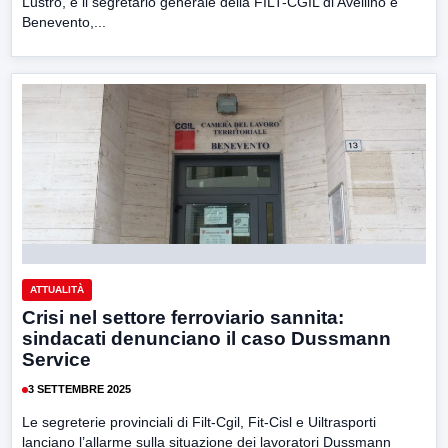
Lustro, e il segretario generale della FILT-CGIL di Avellino e
Benevento,...
ATTUALITÀ
Crisi nel settore ferroviario sannita:
sindacati denunciano il caso Dussmann
Service
3 SETTEMBRE 2025
Le segreterie provinciali di Filt-Cgil, Fit-Cisl e Uiltrasporti
lanciano l’allarme sulla situazione dei lavoratori Dussmann