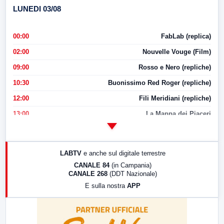
LUNEDI 03/08
00:00
FabLab (replica)
02:00
Nouvelle Vouge (Film)
09:00
Rosso e Nero (repliche)
10:30
Buonissimo Red Roger (repliche)
12:00
Fili Meridiani (repliche)
13:00
La Mappa dei Piaceri
14:00
LabNews
17:00
LabNews (replica)
LABTV
e anche sul digitale terrestre
18:30
Di Faccia e di Profilo (repliche)
CANALE 84
(in Campania)
CANALE 268
(DDT Nazionale)
19:30
LabNews (Diretta)
E sulla nostra
APP
21:00
Free Sport
23:00
LabNews (replica)