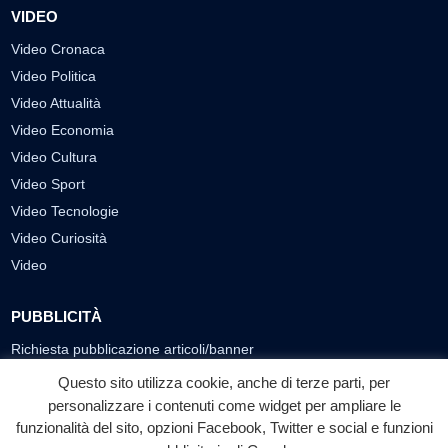
VIDEO
Video Cronaca
Video Politica
Video Attualità
Video Economia
Video Cultura
Video Sport
Video Tecnologie
Video Curiosità
Video
PUBBLICITÀ
Richiesta pubblicazione articoli/banner
Questo sito utilizza cookie, anche di terze parti, per
SEGUICI SUI SOCIAL
personalizzare i contenuti come widget per ampliare le
f
◎
▶
funzionalità del sito, opzioni Facebook, Twitter e social e funzioni