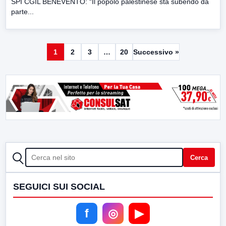
SPI CGIL BENEVENTO: “Il popolo palestinese sta subendo da
parte...
1
2
3
…
20
Successivo »
CERCA
Cerca
SEGUICI SUI SOCIAL
f
◎
▶