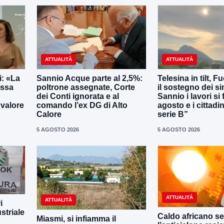
ATTUALITÀ
ATTUALITÀ
: «La
Sannio Acque parte al 2,5%:
Telesina in tilt, F
essa
poltrone assegnate, Corte
il sostegno dei s
dei Conti ignorata e al
Sannio i lavori si
 valore
comando l’ex DG di Alto
agosto e i cittadi
Calore
serie B”
5 AGOSTO 2026
5 AGOSTO 2026
ATTUALITÀ
ATTUALITÀ
i
striale
Caldo africano se
Miasmi, si infiamma il