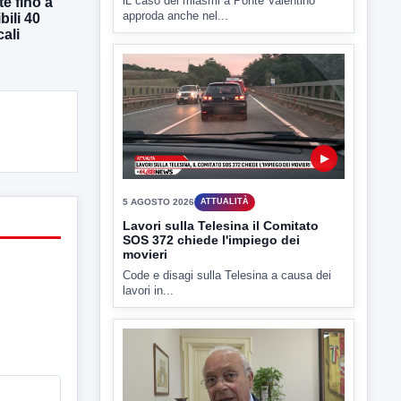
te fino a
5 AGOSTO 2026
ATTUALITÀ
bili 40
Miasmi, si infiamma il dibattito
cali
politico
lL caso dei miasmi a Ponte Valentino
approda anche nel...
▶
5 AGOSTO 2026
ATTUALITÀ
Lavori sulla Telesina il Comitato
SOS 372 chiede l'impiego dei
movieri
Code e disagi sulla Telesina a causa dei
lavori in...