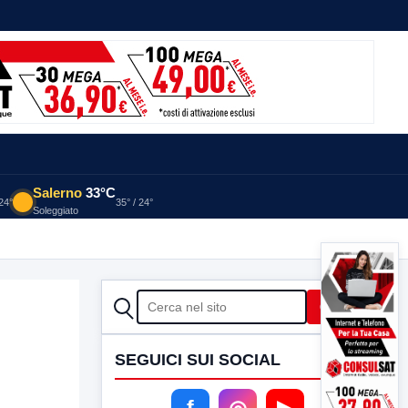
Salerno
33°C
 24°
35° / 24°
Soleggiato
CERCA
Cerca
SEGUICI SUI SOCIAL
f
◎
▶