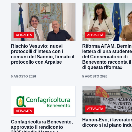
ATTUALITÀ
ATTUALITÀ
Rischio Vesuvio: nuovi
Riforma AFAM, Bernini
protocolli d’intesa con i
lettera di una student
comuni del Sannio, firmato il
del Conservatorio di
protocollo con Arpaise
Benevento racconta il
di questa riforma»
5 AGOSTO 2026
5 AGOSTO 2026
ATTUALITÀ
ATTUALITÀ
Hanon-Evo, i lavorator
Confagricoltura Benevento,
dicono si al piano indu
approvato il rendiconto