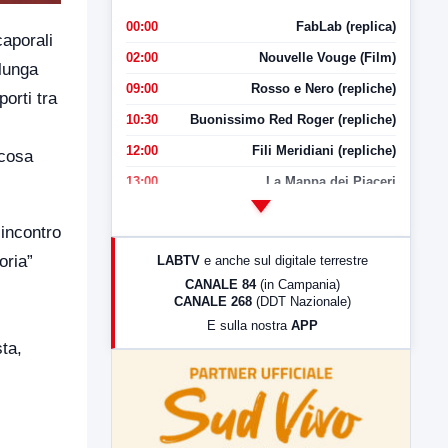
00:00
FabLab (replica)
aporali
02:00
Nouvelle Vouge (Film)
 lunga
09:00
Rosso e Nero (repliche)
orti tra
10:30
Buonissimo Red Roger (repliche)
12:00
Fili Meridiani (repliche)
 cosa
13:00
La Mappa dei Piaceri
14:00
LabNews
incontro
17:00
LabNews (replica)
oria”
LABTV
e anche sul digitale terrestre
18:30
Di Faccia e di Profilo (repliche)
CANALE 84
(in Campania)
CANALE 268
(DDT Nazionale)
19:30
LabNews (Diretta)
E sulla nostra
APP
21:00
Free Sport
sta,
23:00
LabNews (replica)