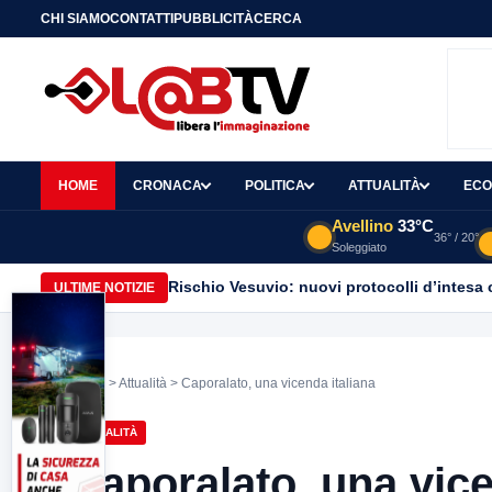
CHI SIAMO
CONTATTI
PUBBLICITÀ
CERCA
HOME
CRONACA
POLITICA
ATTUALITÀ
ECO
Avellino
33°C
36° / 20°
Soleggiato
Rischio Vesuvio: nuovi protocolli d’intesa 
ULTIME NOTIZIE
Home
>
Attualità
> Caporalato, una vicenda italiana
ATTUALITÀ
Caporalato, una vice