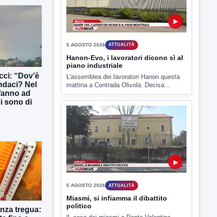
▶
ucci: “Dov’è
5 AGOSTO 2026
ATTUALITÀ
indaci? Nel
 fanno ad
Hanon-Evo, i lavoratori dicono sì al
piano industriale
ni sono di
L'assemblea dei lavoratori Hanon questa
mattina a Contrada Olivola. Decisa...
▶
nza tregua: