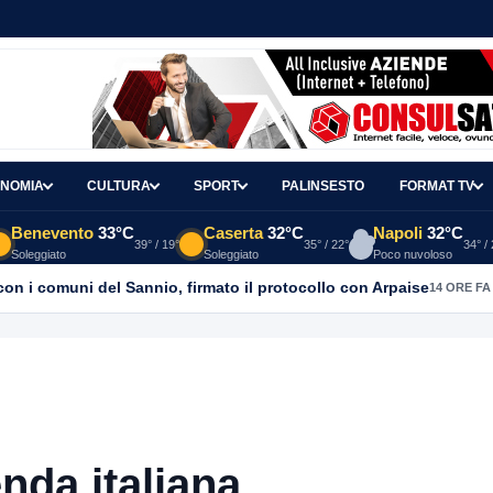
NOMIA
CULTURA
SPORT
PALINSESTO
FORMAT TV
Benevento
33°C
Caserta
32°C
Napoli
32°C
39° / 19°
35° / 22°
34° /
Soleggiato
Soleggiato
Poco nuvoloso
con i comuni del Sannio, firmato il protocollo con Arpaise
14 ORE FA
nda italiana