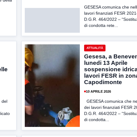
e della
GESESA comunica che nell’
lavori finanziati FESR 202
D.G.R. 464/2022 – “Sostituz
di condotta rete...
ATTUALITÀ
Gesesa, a Beneve
lunedi 13 Aprile
lle
sospensione idrica
lavori FESR in zon
Capodimonte
10 APRILE 2026
 del
GESESA comunica che nel
dei lavori finanziati FESR 
icato
D.G.R. 464/2022 – “Sostituz
di condotta...