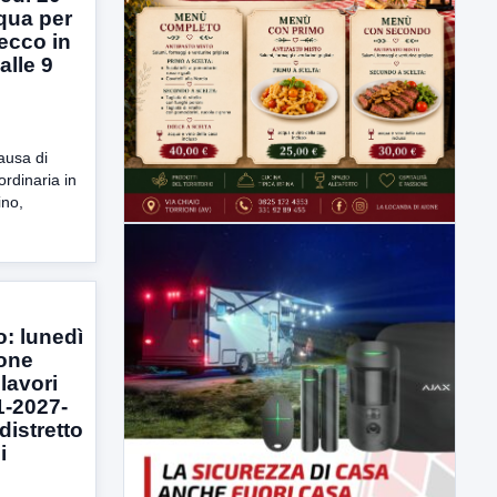
qua per
secco in
lle 9
usa di
ordinaria in
lino,
: lunedì
ione
 lavori
1-2027-
distretto
i