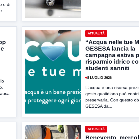
e e di
...
ATTUALITÀ
op
“Acqua nelle tue M
de
GESESA lancia la
campagna estiva pe
risparmio idrico co
studenti sanniti
8 LUGLIO 2026
lio
o.
L’acqua è una risorsa prezi
causa
gesto quotidiano può contri
preservarla. Con questo obi
GESESA dà...
ATTUALITÀ
Benevento, mercol