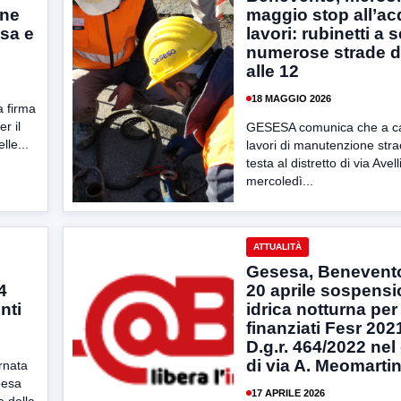
one
maggio stop all’ac
esa e
lavori: rubinetti a 
numerose strade da
alle 12
18 MAGGIO 2026
a firma
er il
GESESA comunica che a ca
lle...
lavori di manutenzione stra
testa al distretto di via Avel
mercoledì...
ATTUALITÀ
Gesesa, Benevento
4
20 aprile sospens
nti
idrica notturna per
finanziati Fesr 202
D.g.r. 464/2022 nel 
di via A. Meomartin
rnata
pesa
17 APRILE 2026