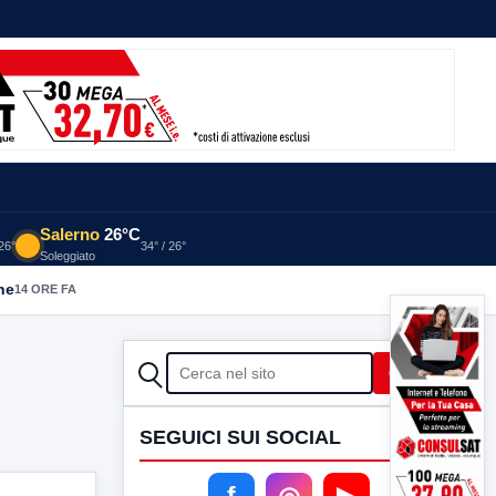
Salerno
26°C
 26°
34° / 26°
Soleggiato
he
14 ORE FA
CERCA
Cerca
SEGUICI SUI SOCIAL
f
◎
▶