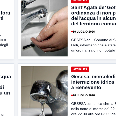
ATTUALITÀ
Sant’Agata de’ Goti
forti
ordinanza di non po
ti
dell’acqua in alcu
del territorio comu
30 LUGLIO 2026
o
te e
GESESA ed il Comune di S.
degli...
Goti, informano che è stat
un’ordinanza di non potabili
ATTUALITÀ
acqua
Gesesa, mercoledì
interruzione idrica
di
a Benevento
su un
20 LUGLIO 2026
GESESA comunica che, a 
nella notte di mercoledì 22 l
ore 22.00 alle ore 03.00 del
a un