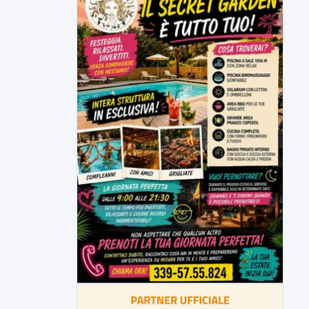
6 AGOSTO 2026
ATTUALITÀ
Tirata del Carro ancora in forse,
D'Ambrosio: continuiamo a lavorare
L'assessore comunale alla Cultura di
Mirabella Eclano, Raffaella Rita
D'Ambrosio,...