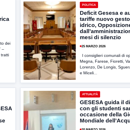
POLITICA
Deficit Gesesa e a
rica
tariffe nuovo gesto
idrico, Opposizion
dall’amministrazio
mesi di silenzio
to dei
25 MARZO 2026
7 –
ratti
I consiglieri comunali di o
Megna, Farese, Fioretti, Va
Lorenzo, De Longis, Sguera
e Miceli...
ATTUALITÀ
GESESA guida il d
SESA
con gli studenti san
occasione della Gi
rse
Mondiale dell’Acq
20 MARZO 2026