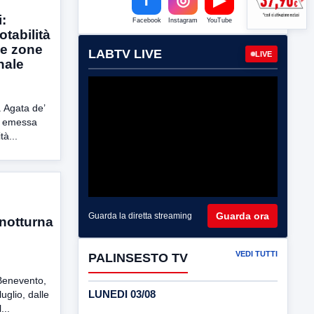
:
Facebook
Instagram
YouTube
tabilità
ne zone
LABTV LIVE
LIVE
nale
 Agata de’
a emessa
tà...
Guarda ora
Guarda la diretta streaming
 notturna
VEDI TUTTI
PALINSESTO TV
Benevento,
LUNEDI 03/08
uglio, dalle
...