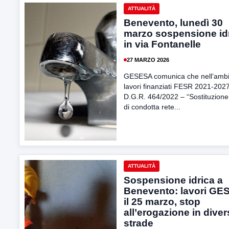
ATTUALITÀ
Benevento, lunedì 30
marzo sospensione id
in via Fontanelle
27 MARZO 2026
GESESA comunica che nell’ambi
lavori finanziati FESR 2021-202
D.G.R. 464/2022 – “Sostituzione t
di condotta rete...
ATTUALITÀ
Sospensione idrica a
Benevento: lavori GE
il 25 marzo, stop
all’erogazione in dive
strade