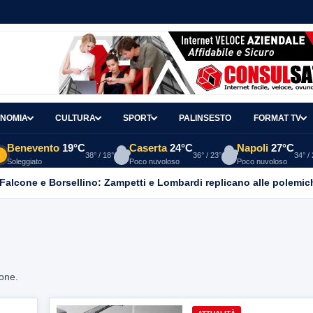
NOMIA
CULTURA
SPORT
PALINSESTO
FORMAT TV
Benevento
19°C
Caserta
24°C
Napoli
27°C
38° / 18°
36° / 23°
34° /
Soleggiato
Poco nuvoloso
Poco nuvoloso
 Falcone e Borsellino: Zampetti e Lombardi replicano alle polemic
ione.