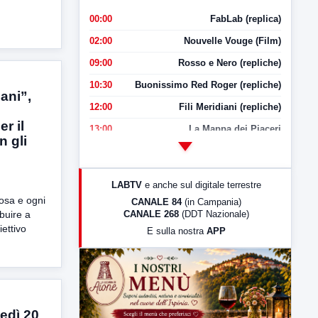
00:00
FabLab (replica)
02:00
Nouvelle Vouge (Film)
09:00
Rosso e Nero (repliche)
10:30
Buonissimo Red Roger (repliche)
ani”,
12:00
Fili Meridiani (repliche)
r il
13:00
La Mappa dei Piaceri
n gli
14:00
LabNews
17:00
LabNews (replica)
LABTV
e anche sul digitale terrestre
18:30
Di Faccia e di Profilo (repliche)
osa e ogni
CANALE 84
(in Campania)
CANALE 268
(DDT Nazionale)
buire a
19:30
LabNews (Diretta)
ettivo
E sulla nostra
APP
21:00
Free Sport
23:00
LabNews (replica)
edì 20