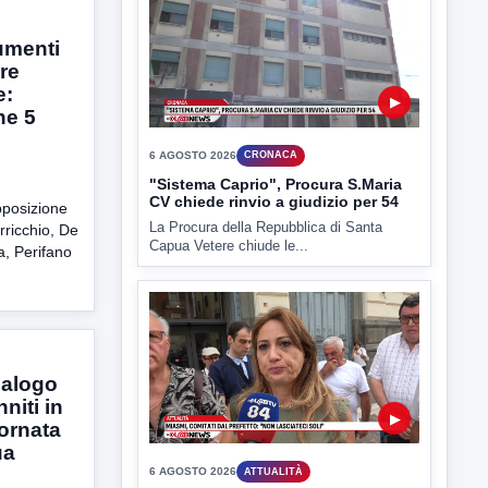
▶
umenti
6 AGOSTO 2026
CRONACA
re
Trovato in casa 42enne in una
e:
pozza di sangue, giallo a viale Italia
ne 5
Ritrovato senza vita il corpo di un 42enne
in un...
pposizione
rricchio, De
, Perifano
▶
6 AGOSTO 2026
CRONACA
ialogo
niti in
"Sistema Caprio", Procura S.Maria
CV chiede rinvio a giudizio per 54
ornata
La Procura della Repubblica di Santa
ua
Capua Vetere chiude le...