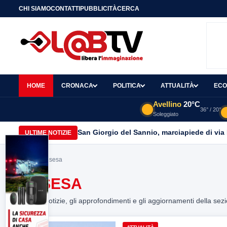
CHI SIAMO
CONTATTI
PUBBLICITÀ
CERCA
HOME
CRONACA
POLITICA
ATTUALITÀ
ECO
Avellino
20°C
36° / 20°
Soleggiato
San Giorgio del Sannio, marciapiede di via
ULTIME NOTIZIE
Home
> gesesa
GESESA
Tutte le notizie, gli approfondimenti e gli aggiornamenti della sez