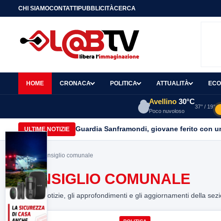
CHI SIAMO
CONTATTI
PUBBLICITÀ
CERCA
HOME
CRONACA
POLITICA
ATTUALITÀ
ECO
Avellino
30°C
37° / 19°
Poco nuvoloso
Guardia Sanframondi, giovane ferito con un 
ULTIME NOTIZIE
Home
> consiglio comunale
CONSIGLIO COMUNALE
Tutte le notizie, gli approfondimenti e gli aggiornamenti della sez