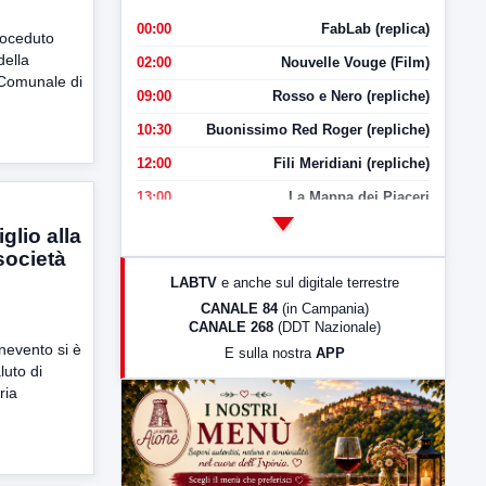
00:00
FabLab (replica)
roceduto
della
02:00
Nouvelle Vouge (Film)
 Comunale di
09:00
Rosso e Nero (repliche)
10:30
Buonissimo Red Roger (repliche)
12:00
Fili Meridiani (repliche)
13:00
La Mappa dei Piaceri
14:00
LabNews
glio alla
società
17:00
LabNews (replica)
LABTV
e anche sul digitale terrestre
18:30
Di Faccia e di Profilo (repliche)
CANALE 84
(in Campania)
CANALE 268
(DDT Nazionale)
19:30
LabNews (Diretta)
nevento si è
E sulla nostra
APP
21:00
Free Sport
luto di
ria
23:00
LabNews (replica)