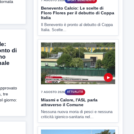
 tornata
ULTIMI VIDEO
TUTTI I VIDEO
e:
onto di
no
nale
▶
7 AGOSTO 2026
SPORT BENEVENTO
Benevento Calcio: Le scelte di
approvato
Floro Flores per il debutto di Coppa
, tre
Italia
el giorno:
Il Benevento è pronto al debutto di Coppa
Italia. Scelte...