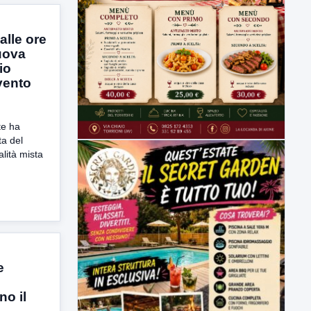
alle ore
nuova
io
vento
te ha
a del
lità mista
e
o il