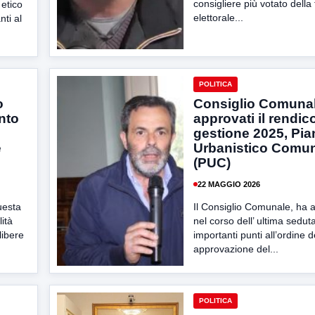
consigliere più votato della
 etico
elettorale...
ti al
POLITICA
o
Consiglio Comunal
nto
approvati il rendic
gestione 2025, Pia
e
Urbanistico Comu
(PUC)
22 MAGGIO 2026
uesta
Il Consiglio Comunale, ha 
ità
nel corso dell’ ultima seduta
libere
importanti punti all’ordine d
approvazione del...
POLITICA