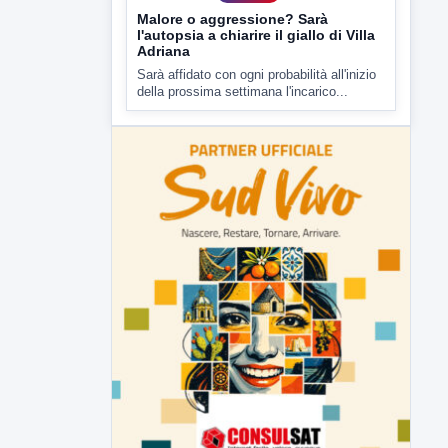
ipotesi duplice omicidio stradale
Incidente mortale a Ponte Valentino,
indagato il 21enne alla guida...
▶
7 AGOSTO 2026
CRONACA
Malore o aggressione? Sarà
l'autopsia a chiarire il giallo di Villa
Adriana
Sarà affidato con ogni probabilità all'inizio
della prossima settimana l'incarico...