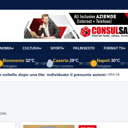
NOMIA
CULTURA
SPORT
PALINSESTO
FORMAT TV
Benevento
32°C
Caserta
29°C
Napoli
30°C
38° / 18°
36° / 23°
33° /
Soleggiato
Poco nuvoloso
Soleggiato
coltello dopo una lite: individuato il presunto autore
1 ORA FA
ione.