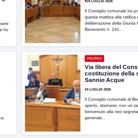
24 LUGLIO 2026
Il Consiglio comunale ha p
questa mattina alla ratifica 
a
deliberazione della Giunta
mane
Benevento n. 141...
e ho
POLITICA
Via libera del Consi
costituzione della 
Sannio Acque
3 LUGLIO 2026
Il Consiglio comunale di Be
aperto, stamane, con un sa
benvenuto alla neo segreta
generale...
 in