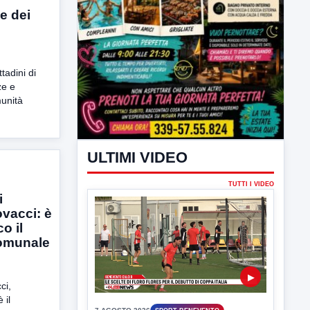
e dei
ttadini di
ze e
unità
i
ovacci: è
co il
comunale
ci,
 il