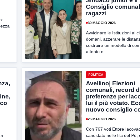
Sindaco junior e il
Consiglio comunal
ragazzi
a:
30 MAGGIO 2026
arezza
Avvicinare le Istituzioni ai ci
domani, azzerare le distan
costruire un modello di com
attento e...
POLITICA
nza,
Avellino| Elezioni
comunali, record d
ine,
preferenze per Iac
ico
lui il più votato. Ec
nuovo consiglio 
26 MAGGIO 2026
Con 767 voti Ettore Iacovac
candidato nelle fila del Pd, è
ha