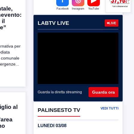
tale,
Facebook
Instagram
YouTube
nevento:
il
LABTV LIVE
LIVE
le”
ernativa per
diata
o comunale
mergenze...
Guarda ora
Guarda la diretta streaming
glio al
VEDI TUTTI
PALINSESTO TV
’area
mo
LUNEDI 03/08