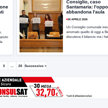
Consiglio, caso
ione
Santamaria: l’oppo
ti
abbandona l’aula
30 APRILE 2026
Un Consiglio comunale inev
anomalo quello di oggi a B
o,
discuteva il bilancio ma i fatt
mpiuto
la
3
…
20
Successivo »