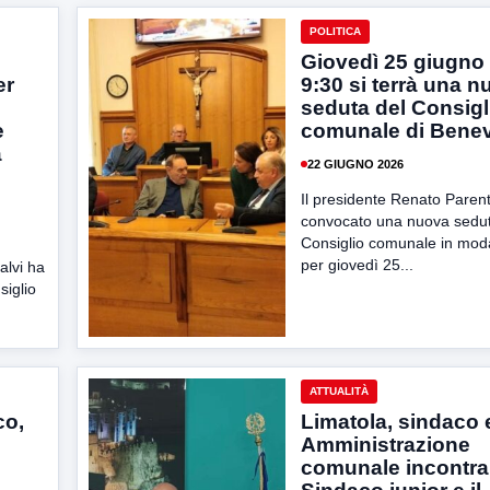
POLITICA
Giovedì 25 giugno 
er
9:30 si terrà una 
seduta del Consigl
e
comunale di Bene
a
22 GIUGNO 2026
Il presidente Renato Paren
convocato una nuova sedut
Consiglio comunale in moda
per giovedì 25...
alvi ha
siglio
ATTUALITÀ
co,
Limatola, sindaco 
Amministrazione
comunale incontran