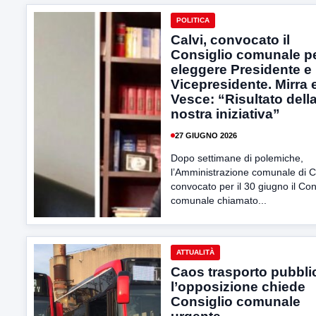
POLITICA
Calvi, convocato il
Consiglio comunale p
eleggere Presidente e
Vicepresidente. Mirra 
Vesce: “Risultato dell
nostra iniziativa”
27 GIUGNO 2026
Dopo settimane di polemiche,
l’Amministrazione comunale di C
convocato per il 30 giugno il Con
comunale chiamato...
ATTUALITÀ
Caos trasporto pubbli
l’opposizione chiede
Consiglio comunale