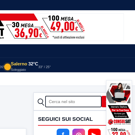
Salerno
32°C
 26°
33° / 25°
Soleggiato
CERCA
Cerca
SEGUICI SUI SOCIAL
f
◎
▶