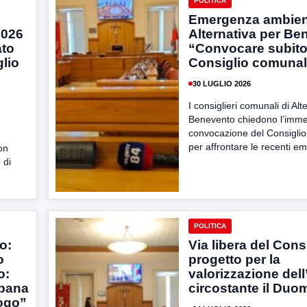
POLITICA
Emergenza ambien
2026
Alternativa per Be
ato
“Convocare subito 
glio
Consiglio comuna
30 LUGLIO 2026
I consiglieri comunali di Alt
Benevento chiedono l’imme
convocazione del Consigli
per affrontare le recenti e
on
 di
POLITICA
o:
Via libera del Consi
o
progetto per la
o:
valorizzazione dell
rbana
circostante il Duo
ogo”