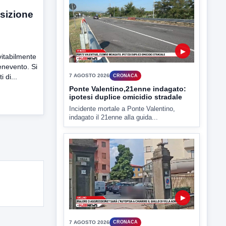
sizione
▶
itabilmente
7 AGOSTO 2026
ATTUALITÀ
enevento. Si
Miasmi e Calore, l'ASL parla
i di...
attraverso il Comune
Nessuna nuova moria di pesci e nessuna
criticità igienico-sanitaria nel...
▶
7 AGOSTO 2026
CRONACA
Ponte Valentino,21enne indagato: