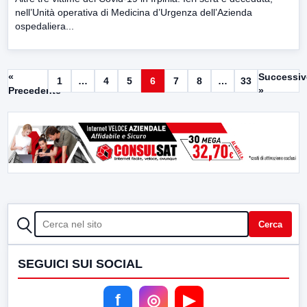
nell’Unità operativa di Medicina d’Urgenza dell’Azienda
ospedaliera...
«
Successi
1
…
4
5
6
7
8
…
33
Precedente
»
CERCA
Cerca
SEGUICI SUI SOCIAL
f
◎
▶