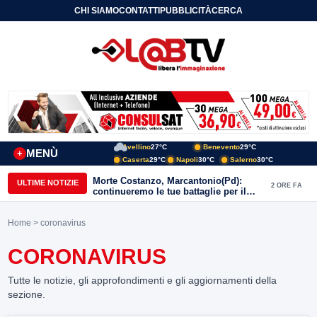
CHI SIAMO
CONTATTI
PUBBLICITÀ
CERCA
Avellino
27°C
Benevento
29°C
MENÙ
+
Caserta
29°C
Napoli
30°C
Salerno
30°C
Morte Costanzo, Marcantonio(Pd):
ULTIME NOTIZIE
2 ORE FA
continueremo le tue battaglie per il
Sannio
Home
> coronavirus
CORONAVIRUS
Tutte le notizie, gli approfondimenti e gli aggiornamenti della
sezione.