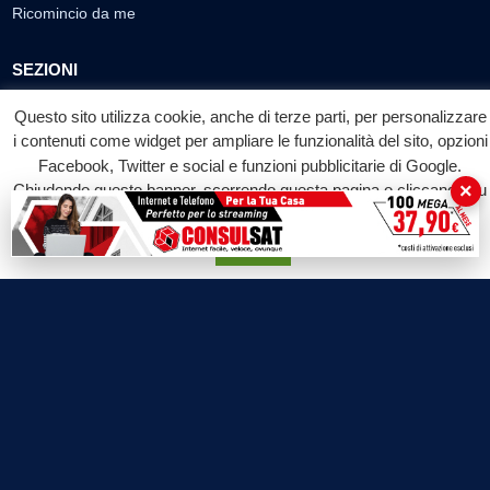
Ricomincio da me
SEZIONI
Cronaca
Questo sito utilizza cookie, anche di terze parti, per personalizzare
Politica
i contenuti come widget per ampliare le funzionalità del sito, opzioni
Attualità
Facebook, Twitter e social e funzioni pubblicitarie di Google.
×
Chiudendo questo banner, scorrendo questa pagina o cliccando su
Cultura
qualunque suo elemento acconsenti all'uso dei cookie.
Economia
Accetta
Sport
Eventi
VIDEO
Video Cronaca
Video Politica
Video Attualità
Video Economia