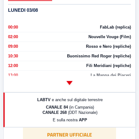
LUNEDI 03/08
00:00
FabLab (replica)
02:00
Nouvelle Vouge (Film)
09:00
Rosso e Nero (repliche)
10:30
Buonissimo Red Roger (repliche)
12:00
Fili Meridiani (repliche)
13:00
La Mappa dei Piaceri
14:00
LabNews
17:00
LabNews (replica)
LABTV
e anche sul digitale terrestre
18:30
Di Faccia e di Profilo (repliche)
CANALE 84
(in Campania)
CANALE 268
(DDT Nazionale)
19:30
LabNews (Diretta)
E sulla nostra
APP
21:00
Free Sport
23:00
LabNews (replica)