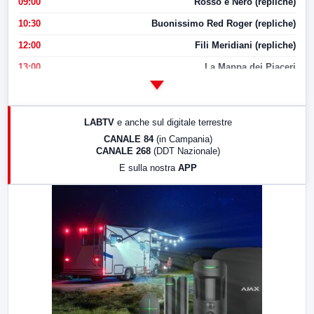
09:00
Rosso e Nero (repliche)
10:30
Buonissimo Red Roger (repliche)
12:00
Fili Meridiani (repliche)
13:00
La Mappa dei Piaceri
14:00
LabNews
17:00
LabNews (replica)
LABTV
e anche sul digitale terrestre
18:30
Di Faccia e di Profilo (repliche)
CANALE 84
(in Campania)
CANALE 268
(DDT Nazionale)
19:30
LabNews (Diretta)
E sulla nostra
APP
21:00
Free Sport
23:00
LabNews (replica)