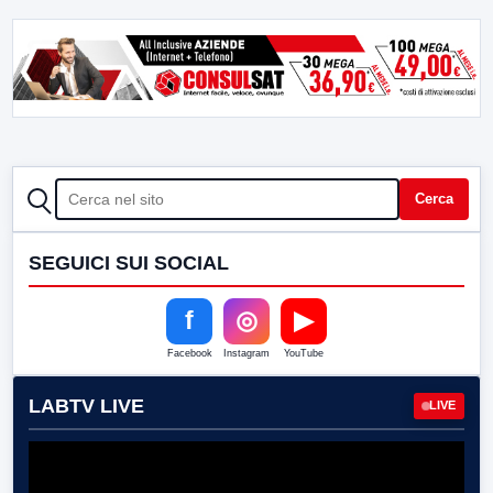
CERCA
Cerca
SEGUICI SUI SOCIAL
f
◎
▶
Facebook
Instagram
YouTube
LABTV LIVE
LIVE