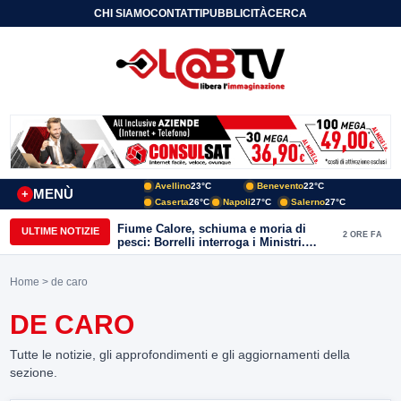
CHI SIAMO
CONTATTI
PUBBLICITÀ
CERCA
Avellino
23°C
Benevento
22°C
MENÙ
+
Caserta
26°C
Napoli
27°C
Salerno
27°C
Fiume Calore, schiuma e moria di
ULTIME NOTIZIE
2 ORE FA
pesci: Borrelli interroga i Ministri.
“Benevento paga l’assenza del
depuratore
Home
> de caro
DE CARO
Tutte le notizie, gli approfondimenti e gli aggiornamenti della
sezione.