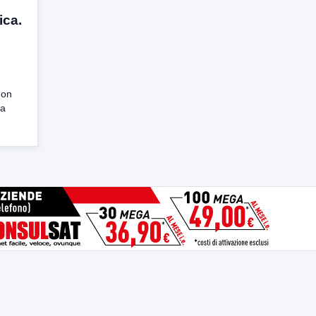
ica.
non
na