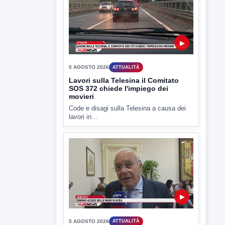
politico
lL caso dei miasmi a Ponte Valentino
approda anche nel...
▶
5 AGOSTO 2026
ATTUALITÀ
Lavori sulla Telesina il Comitato
SOS 372 chiede l'impiego dei
movieri
Code e disagi sulla Telesina a causa dei
lavori in...