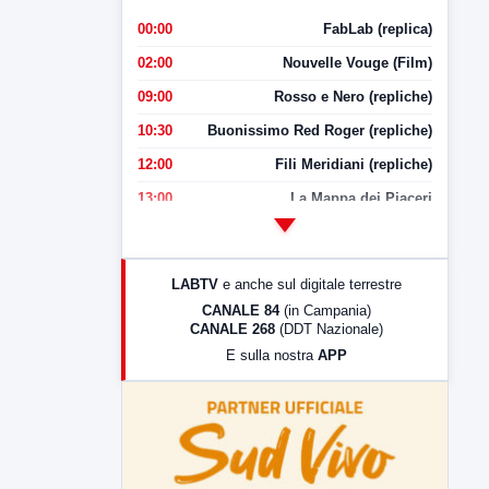
00:00
FabLab (replica)
02:00
Nouvelle Vouge (Film)
09:00
Rosso e Nero (repliche)
10:30
Buonissimo Red Roger (repliche)
12:00
Fili Meridiani (repliche)
13:00
La Mappa dei Piaceri
14:00
LabNews
17:00
LabNews (replica)
LABTV
e anche sul digitale terrestre
18:30
Di Faccia e di Profilo (repliche)
CANALE 84
(in Campania)
CANALE 268
(DDT Nazionale)
19:30
LabNews (Diretta)
E sulla nostra
APP
21:00
Free Sport
23:00
LabNews (replica)