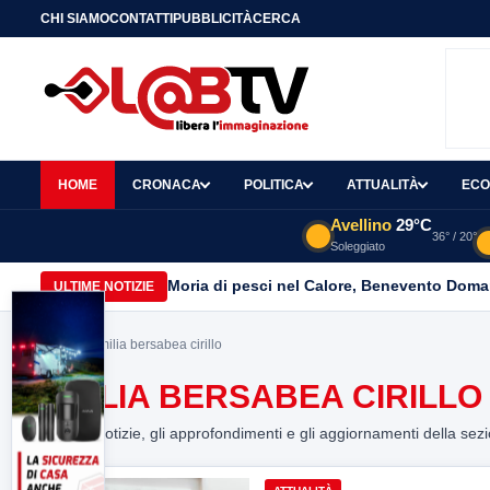
CHI SIAMO
CONTATTI
PUBBLICITÀ
CERCA
HOME
CRONACA
POLITICA
ATTUALITÀ
ECO
Avellino
29°C
36° / 20°
Soleggiato
Moria di pesci nel Calore, Benevento Doma
ULTIME NOTIZIE
Home
> emilia bersabea cirillo
EMILIA BERSABEA CIRILLO
Tutte le notizie, gli approfondimenti e gli aggiornamenti della sez