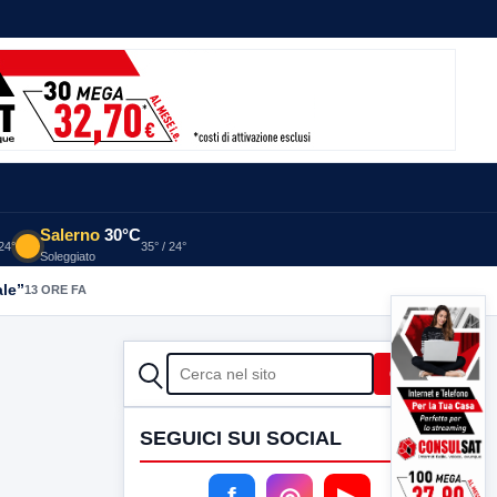
Salerno
30°C
 24°
35° / 24°
Soleggiato
ale”
13 ORE FA
CERCA
Cerca
SEGUICI SUI SOCIAL
f
◎
▶