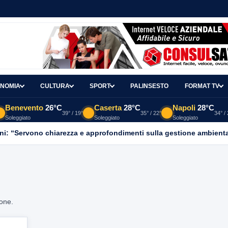
NOMIA
CULTURA
SPORT
PALINSESTO
FORMAT TV
Benevento
26°C
Caserta
28°C
Napoli
28°C
39° / 19°
35° / 22°
34° /
Soleggiato
Soleggiato
Soleggiato
ni: “Servono chiarezza e approfondimenti sulla gestione ambient
ione.