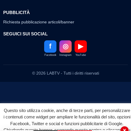
PUBBLICITÀ
Richiesta pubblicazione articoli/banner
SEGUICI SUI SOCIAL
f
◎
▶
Facebook
Instagram
YouTube
© 2026 LABTV - Tutti i diritti riservati
Questo sito utilizza cookie, anche di terze parti, per personalizzare
i contenuti come widget per ampliare le funzionalità del sito, opzioni
Facebook, Twitter e social e funzioni pubblicitarie di Google.
×
Chiudendo questo banner, scorrendo questa pagina o cliccando su