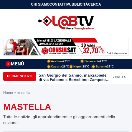
CHI SIAMO
CONTATTI
PUBBLICITÀ
CERCA
Avellino
22°C
Benevento
24°C
MENÙ
+
Caserta
26°C
Napoli
28°C
Salerno
27°C
San Giorgio del Sannio, marciapiede
ULTIME NOTIZIE
7 ORE FA
di via Falcone e Borsellino: Zampetti e
Lombardi replicano alle polemiche
Home
> mastella
MASTELLA
Tutte le notizie, gli approfondimenti e gli aggiornamenti della
sezione.