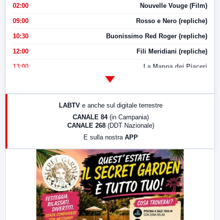
02:00
Nouvelle Vouge (Film)
09:00
Rosso e Nero (repliche)
10:30
Buonissimo Red Roger (repliche)
12:00
Fili Meridiani (repliche)
13:00
La Mappa dei Piaceri
14:00
LabNews
17:00
LabNews (replica)
LABTV
e anche sul digitale terrestre
18:30
Di Faccia e di Profilo (repliche)
CANALE 84
(in Campania)
CANALE 268
(DDT Nazionale)
19:30
LabNews (Diretta)
E sulla nostra
APP
21:00
Free Sport
23:00
LabNews (replica)