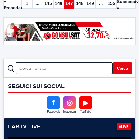
«
Successi
1
…
145
146
147
148
149
…
155
Precedente
»
CERCA
Cerca
SEGUICI SUI SOCIAL
f
◎
▶
Facebook
Instagram
YouTube
LABTV LIVE
LIVE