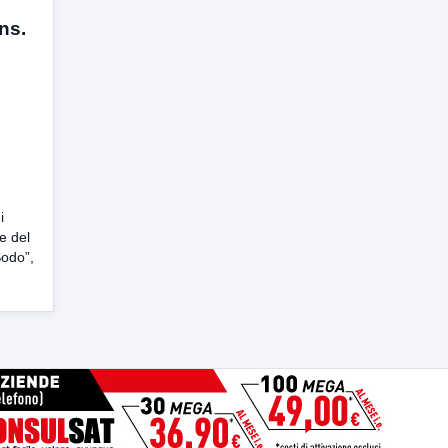
ns.
i
e del
Sodo”,