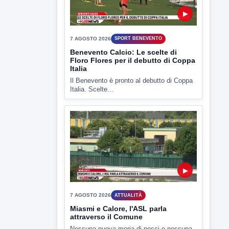
▶
7 AGOSTO 2026
SPORT BENEVENTO
Benevento Calcio: Le scelte di
Floro Flores per il debutto di Coppa
Italia
Il Benevento è pronto al debutto di Coppa
Italia. Scelte...
▶
7 AGOSTO 2026
ATTUALITÀ
Miasmi e Calore, l'ASL parla
attraverso il Comune
Nessuna nuova moria di pesci e nessuna