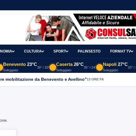
NOMIA
CULTURA
SPORT
PALINSESTO
FORMAT TV
Benevento
23°C
Caserta
26°C
Napoli
27°C
39° / 20°
35° / 24°
33° /
Soleggiato
Soleggiato
Soleggiato
re mobilitazione da Benevento e Avellino”
13 ORE FA
ione.