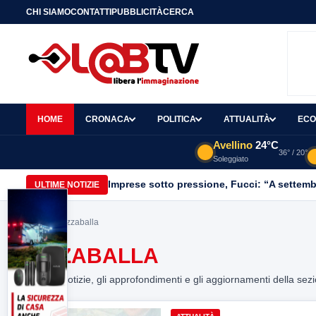
CHI SIAMO
CONTATTI
PUBBLICITÀ
CERCA
HOME
CRONACA
POLITICA
ATTUALITÀ
ECO
Avellino
24°C
36° / 20°
Soleggiato
Imprese sotto pressione, Fucci: “A settemb
ULTIME NOTIZIE
Home
> Pizzaballa
PIZZABALLA
Tutte le notizie, gli approfondimenti e gli aggiornamenti della sez