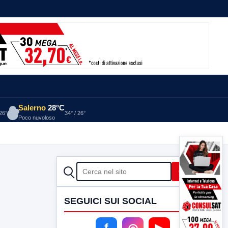
Salerno
28°C
 26°
34° / 26°
Poco nuvoloso
CERCA
Cerca
SEGUICI SUI SOCIAL
f
◎
▶