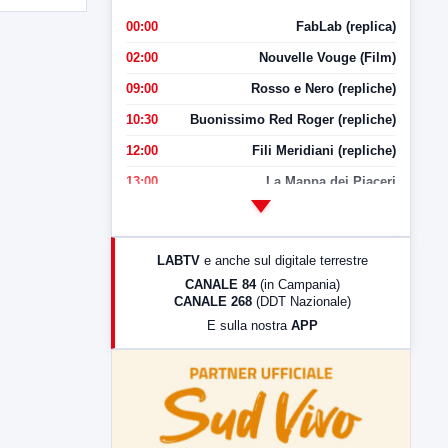
00:00
FabLab (replica)
02:00
Nouvelle Vouge (Film)
09:00
Rosso e Nero (repliche)
10:30
Buonissimo Red Roger (repliche)
12:00
Fili Meridiani (repliche)
13:00
La Mappa dei Piaceri
14:00
LabNews
17:00
LabNews (replica)
LABTV
e anche sul digitale terrestre
18:30
Di Faccia e di Profilo (repliche)
CANALE 84
(in Campania)
CANALE 268
(DDT Nazionale)
19:30
LabNews (Diretta)
E sulla nostra
APP
21:00
Free Sport
23:00
LabNews (replica)