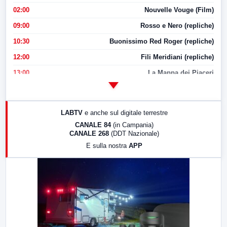
02:00
Nouvelle Vouge (Film)
09:00
Rosso e Nero (repliche)
10:30
Buonissimo Red Roger (repliche)
12:00
Fili Meridiani (repliche)
13:00
La Mappa dei Piaceri
14:00
LabNews
17:00
LabNews (replica)
LABTV
e anche sul digitale terrestre
18:30
Di Faccia e di Profilo (repliche)
CANALE 84
(in Campania)
CANALE 268
(DDT Nazionale)
19:30
LabNews (Diretta)
E sulla nostra
APP
21:00
Free Sport
23:00
LabNews (replica)