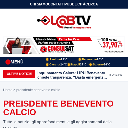
CHI SIAMO
CONTATTI
PUBBLICITÀ
CERCA
Avellino
21°C
Benevento
20°C
MENÙ
+
Caserta
24°C
Napoli
27°C
Salerno
26°C
Inquinamento Calore: LIPU Benevento
ULTIME NOTIZIE
8 ORE FA
chiede trasparenza. “Basta emergenze:
non possiamo continuare a trattare i
nostri corsi d’acqua come semplici
Home
> preisdente benevento calcio
canali di scarico
PREISDENTE BENEVENTO
CALCIO
Tutte le notizie, gli approfondimenti e gli aggiornamenti della
sezione.