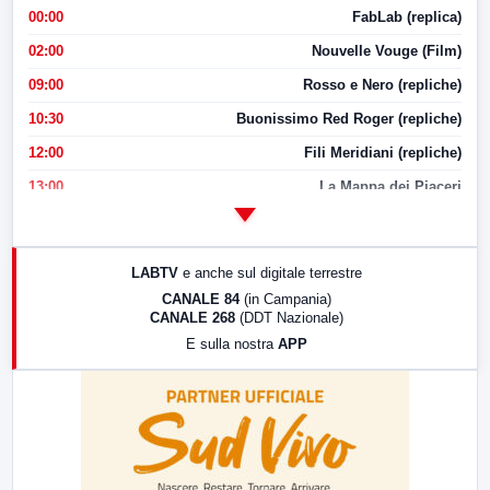
00:00
FabLab (replica)
02:00
Nouvelle Vouge (Film)
09:00
Rosso e Nero (repliche)
10:30
Buonissimo Red Roger (repliche)
12:00
Fili Meridiani (repliche)
13:00
La Mappa dei Piaceri
14:00
LabNews
17:00
LabNews (replica)
LABTV
e anche sul digitale terrestre
18:30
Di Faccia e di Profilo (repliche)
CANALE 84
(in Campania)
CANALE 268
(DDT Nazionale)
19:30
LabNews (Diretta)
E sulla nostra
APP
21:00
Free Sport
23:00
LabNews (replica)