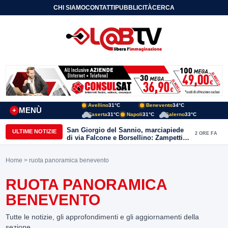
CHI SIAMO
CONTATTI
PUBBLICITÀ
CERCA
Avellino
31°C
Benevento
34°C
MENÙ
+
Caserta
31°C
Napoli
31°C
Salerno
33°C
San Giorgio del Sannio, marciapiede
ULTIME NOTIZIE
2 ORE FA
di via Falcone e Borsellino: Zampetti e
Lombardi replicano alle polemiche
Home
> ruota panoramica benevento
RUOTA PANORAMICA
BENEVENTO
Tutte le notizie, gli approfondimenti e gli aggiornamenti della
sezione.