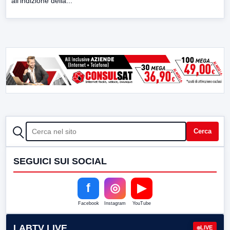
all’indizione della...
CERCA
Cerca
SEGUICI SUI SOCIAL
f
◎
▶
Facebook
Instagram
YouTube
LABTV LIVE
LIVE