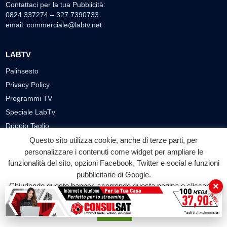
Contattaci per la tua Pubblicità:
0824.337274 – 327.7390733
email:
commerciale@labtv.net
LABTV
Palinsesto
Privacy Policy
Programmi TV
Speciale LabTv
Doppio Taglio
Free sport
Questo sito utilizza cookie, anche di terze parti, per
personalizzare i contenuti come widget per ampliare le
L’Orlando Curioso
funzionalità del sito, opzioni Facebook, Twitter e social e funzioni
La Bottega di Filosofia
pubblicitarie di Google.
Labnews
×
Chiudendo questo banner, scorrendo questa pagina o cliccando
Le Voci del Parco
su qualunque suo elemento acconsenti all'uso dei cookie.
Parliamo di…
Accetta
Ricomincio da me