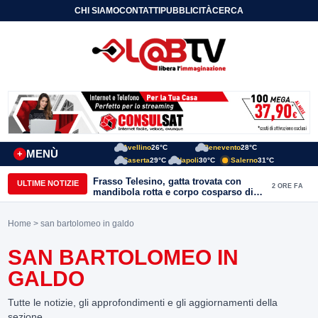
CHI SIAMO
CONTATTI
PUBBLICITÀ
CERCA
Avellino
26°C
Benevento
28°C
MENÙ
+
Caserta
29°C
Napoli
30°C
Salerno
31°C
Frasso Telesino, gatta trovata con
ULTIME NOTIZIE
2 ORE FA
mandibola rotta e corpo cosparso di
colla: “Atto di inaudita crudeltà”
Home
> san bartolomeo in galdo
SAN BARTOLOMEO IN
GALDO
Tutte le notizie, gli approfondimenti e gli aggiornamenti della
sezione.