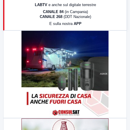
LABTV
e anche sul digitale terrestre
18:30
Di Faccia e di Profilo (repliche)
CANALE 84
(in Campania)
CANALE 268
(DDT Nazionale)
19:30
LabNews (Diretta)
E sulla nostra
APP
21:00
Free Sport
23:00
LabNews (replica)