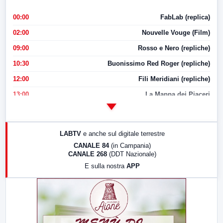
00:00
FabLab (replica)
02:00
Nouvelle Vouge (Film)
09:00
Rosso e Nero (repliche)
10:30
Buonissimo Red Roger (repliche)
12:00
Fili Meridiani (repliche)
13:00
La Mappa dei Piaceri
14:00
LabNews
17:00
LabNews (replica)
LABTV
e anche sul digitale terrestre
18:30
Di Faccia e di Profilo (repliche)
CANALE 84
(in Campania)
CANALE 268
(DDT Nazionale)
19:30
LabNews (Diretta)
E sulla nostra
APP
21:00
Free Sport
23:00
LabNews (replica)