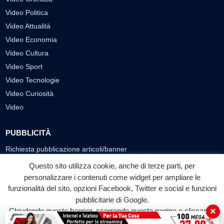
Video Politica
Video Attualità
Video Economia
Video Cultura
Video Sport
Video Tecnologie
Video Curiosità
Video
PUBBLICITÀ
Richiesta pubblicazione articoli/banner
Questo sito utilizza cookie, anche di terze parti, per
SEGUICI SUI SOCIAL
personalizzare i contenuti come widget per ampliare le
funzionalità del sito, opzioni Facebook, Twitter e social e funzioni
f
◎
▶
pubblicitarie di Google.
Facebook
Instagram
YouTube
×
Chiudendo questo banner, scorrendo questa pagina o cliccando
su qualunque suo elemento acconsenti all'uso dei cookie.