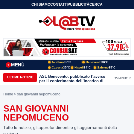
CHI SIAMO
CONTATTI
PUBBLICITÀ
CERCA
Avellino
35°C
Benevento
36°C
MENÙ
+
Caserta
35°C
Napoli
34°C
Salerno
35°C
ASL Benevento: pubblicato l’avviso
ULTIME NOTIZIE
35 MINUTI FA
per il conferimento dell’incarico di
Direttore della Unità Operativa
Complessa Cure Primarie
Home
> san giovanni nepomuceno
SAN GIOVANNI
NEPOMUCENO
Tutte le notizie, gli approfondimenti e gli aggiornamenti della
sezione.