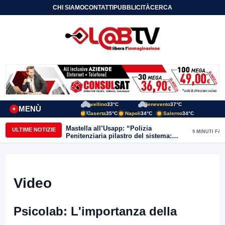
CHI SIAMO
CONTATTI
PUBBLICITÀ
CERCA
Avellino
33°C
Benevento
37°C
MENÙ
+
Caserta
35°C
Napoli
34°C
Salerno
34°C
Mastella all’Usapp: “Polizia
ULTIME NOTIZIE
9 MINUTI FA
Penitenziaria pilastro del sistema:
Governo rafforzi organico”
Video
Psicolab: L'importanza della