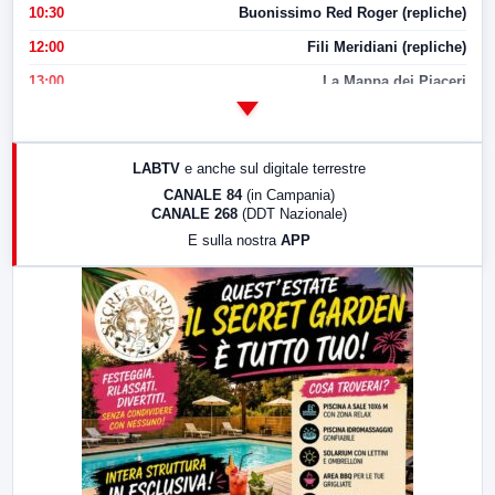
10:30
Buonissimo Red Roger (repliche)
12:00
Fili Meridiani (repliche)
13:00
La Mappa dei Piaceri
14:00
LabNews
17:00
LabNews (replica)
LABTV
e anche sul digitale terrestre
18:30
Di Faccia e di Profilo (repliche)
CANALE 84
(in Campania)
CANALE 268
(DDT Nazionale)
19:30
LabNews (Diretta)
E sulla nostra
APP
21:00
Free Sport
23:00
LabNews (replica)