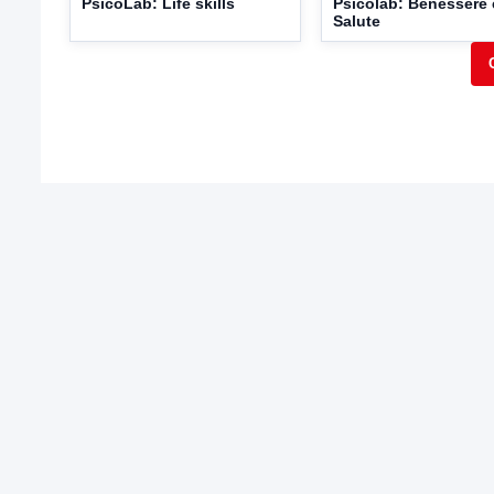
PsicoLab: Life skills
Psicolab: Benessere 
Salute