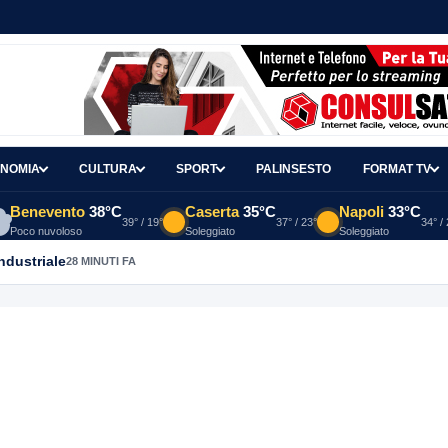
NOMIA
CULTURA
SPORT
PALINSESTO
FORMAT TV
Benevento
38°C
Caserta
35°C
Napoli
33°C
39° / 19°
37° / 23°
34° /
Poco nuvoloso
Soleggiato
Soleggiato
ndustriale
28 MINUTI FA