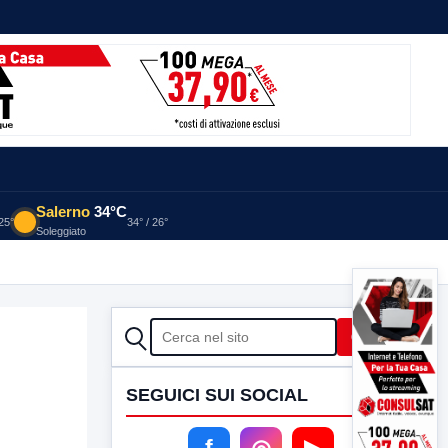
Salerno
34°C
 25°
34° / 26°
Soleggiato
CERCA
Cerca
SEGUICI SUI SOCIAL
f
◎
▶