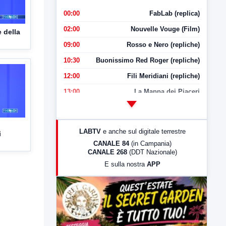
00:00
FabLab (replica)
02:00
Nouvelle Vouge (Film)
 della
09:00
Rosso e Nero (repliche)
10:30
Buonissimo Red Roger (repliche)
12:00
Fili Meridiani (repliche)
13:00
La Mappa dei Piaceri
14:00
LabNews
17:00
LabNews (replica)
LABTV
e anche sul digitale terrestre
i
18:30
Di Faccia e di Profilo (repliche)
CANALE 84
(in Campania)
CANALE 268
(DDT Nazionale)
19:30
LabNews (Diretta)
E sulla nostra
APP
21:00
Free Sport
23:00
LabNews (replica)