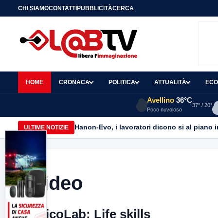
CHI SIAMO
CONTATTI
PUBBLICITÀ
CERCA
HOME
CRONACA
POLITICA
ATTUALITÀ
ECO
Avellino
36°C
37° / 20°
Poco nuvoloso
Hanon-Evo, i lavoratori dicono si al piano i
ULTIME NOTIZIE
Video
PsicoLab: Life skills