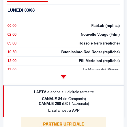
LUNEDI 03/08
00:00
FabLab (replica)
02:00
Nouvelle Vouge (Film)
09:00
Rosso e Nero (repliche)
10:30
Buonissimo Red Roger (repliche)
12:00
Fili Meridiani (repliche)
13:00
La Mappa dei Piaceri
14:00
LabNews
17:00
LabNews (replica)
LABTV
e anche sul digitale terrestre
18:30
Di Faccia e di Profilo (repliche)
CANALE 84
(in Campania)
CANALE 268
(DDT Nazionale)
19:30
LabNews (Diretta)
E sulla nostra
APP
21:00
Free Sport
23:00
LabNews (replica)