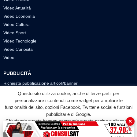
Video Attualità
Video Economia
Video Cultura
Video Sport
Video Tecnologie
Video Curiosità
Video
PUBBLICITÀ
Richiesta pubblicazione articoli/banner
Questo sito utilizza cookie, anche di terze parti, per
SEGUICI SUI SOCIAL
personalizzare i contenuti come widget per ampliare le
funzionalità del sito, opzioni Facebook, Twitter e social e funzioni
f
◎
▶
pubblicitarie di Google.
Facebook
Instagram
YouTube
×
Chiudendo questo banner, scorrendo questa pagina o cliccando
su qualunque suo elemento acconsenti all'uso dei cookie.
© 2026 LABTV - Tutti i diritti riservati