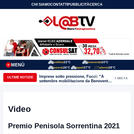
CHI SIAMO
CONTATTI
PUBBLICITÀ
CERCA
Avellino
22°C
Benevento
24°C
MENÙ
+
Caserta
26°C
Napoli
27°C
Salerno
28°C
Imprese sotto pressione, Fucci: “A
ULTIME NOTIZIE
7 ORE FA
settembre mobilitazione da Benevento
e Avellino”
Video
Premio Penisola Sorrentina 2021