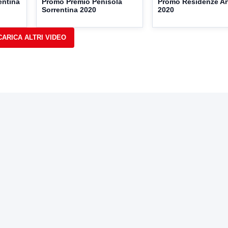
entina
Promo Premio Penisola
Promo Residenze Art
Sorrentina 2020
2020