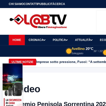
CHI SIAMO
CONTATTI
PUBBLICITÀ
CERCA
HOME
CRONACA
POLITICA
ATTUALITÀ
ECO
Avellino
20°C
36° / 20°
Soleggiato
Imprese sotto pressione, Fucci: “A settemb
ULTIME NOTIZIE
Video
Premio Penisola Sorrentina 202