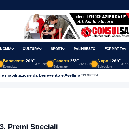
NOMIA
CULTURA
SPORT
PALINSESTO
FORMAT TV
Benevento
20°C
Caserta
25°C
Napoli
26°C
39° / 20°
35° / 24°
34° /
Soleggiato
Soleggiato
Soleggiato
re mobilitazione da Benevento e Avellino”
13 ORE FA
3. Premi Speciali