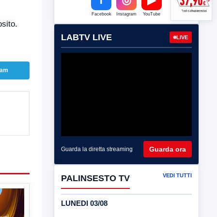
Facebook
Instagram
YouTube
sito.
LABTV LIVE
LIVE
ram
Guarda ora
Guarda la diretta streaming
VEDI TUTTI
PALINSESTO TV
LUNEDI 03/08