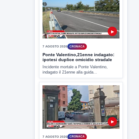
▶
7 AGOSTO 2026
CRONACA
Ponte Valentino,21enne indagato:
ipotesi duplice omicidio stradale
Incidente mortale a Ponte Valentino,
indagato il 21enne alla guida...
▶
7 AGOSTO 2026
CRONACA