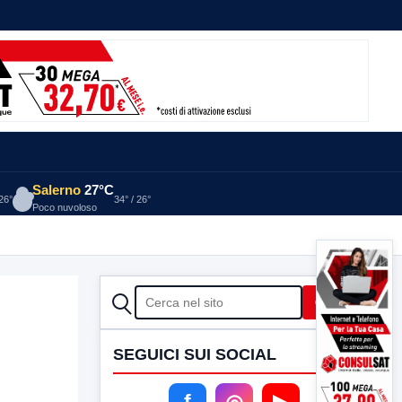
Salerno
27°C
 26°
34° / 26°
Poco nuvoloso
CERCA
Cerca
SEGUICI SUI SOCIAL
f
◎
▶