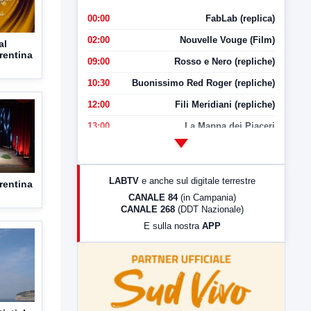
00:00
FabLab (replica)
02:00
Nouvelle Vouge (Film)
al
rentina
09:00
Rosso e Nero (repliche)
10:30
Buonissimo Red Roger (repliche)
12:00
Fili Meridiani (repliche)
13:00
La Mappa dei Piaceri
14:00
LabNews
17:00
LabNews (replica)
LABTV
e anche sul digitale terrestre
rentina
18:30
Di Faccia e di Profilo (repliche)
CANALE 84
(in Campania)
CANALE 268
(DDT Nazionale)
19:30
LabNews (Diretta)
E sulla nostra
APP
21:00
Free Sport
23:00
LabNews (replica)