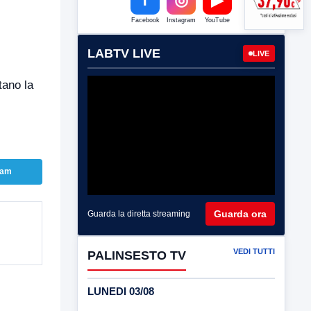
Facebook
Instagram
YouTube
LABTV LIVE
LIVE
tano la
ram
Guarda ora
Guarda la diretta streaming
VEDI TUTTI
PALINSESTO TV
LUNEDI 03/08