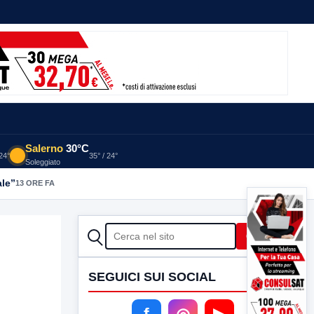
Salerno
30°C
 24°
35° / 24°
Soleggiato
ale”
13 ORE FA
CERCA
Cerca
SEGUICI SUI SOCIAL
f
◎
▶