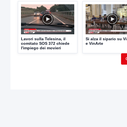
Lavori sulla Telesina, il
Si alza il sipario su V
comitato SOS 372 chiede
e VinArte
l'impiego dei movieri