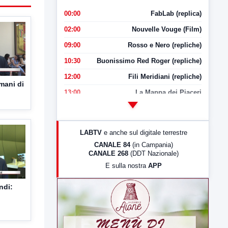
00:00
FabLab (replica)
02:00
Nouvelle Vouge (Film)
09:00
Rosso e Nero (repliche)
10:30
Buonissimo Red Roger (repliche)
12:00
Fili Meridiani (repliche)
mani di
13:00
La Mappa dei Piaceri
14:00
LabNews
17:00
LabNews (replica)
LABTV
e anche sul digitale terrestre
18:30
Di Faccia e di Profilo (repliche)
CANALE 84
(in Campania)
CANALE 268
(DDT Nazionale)
19:30
LabNews (Diretta)
E sulla nostra
APP
21:00
Free Sport
ndi:
23:00
LabNews (replica)