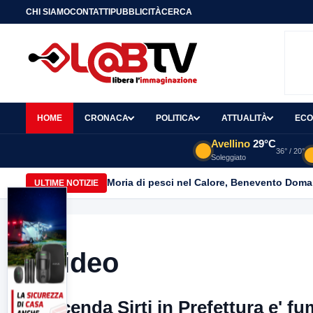
CHI SIAMO
CONTATTI
PUBBLICITÀ
CERCA
HOME
CRONACA
POLITICA
ATTUALITÀ
ECO
Avellino
29°C
36° / 20°
Soleggiato
Moria di pesci nel Calore, Benevento Doma
ULTIME NOTIZIE
Video
Vicenda Sirti in Prefettura e' fu