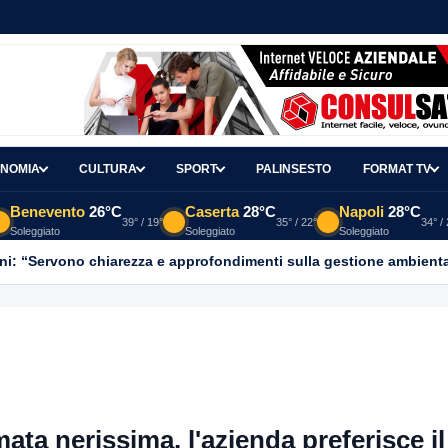
NOMIA
CULTURA
SPORT
PALINSESTO
FORMAT TV
Benevento
26°C
Caserta
28°C
Napoli
28°C
39° / 19°
35° / 22°
34° /
Soleggiato
Soleggiato
Soleggiato
ni: “Servono chiarezza e approfondimenti sulla gestione ambient
mata nerissima, l'azienda preferisce il