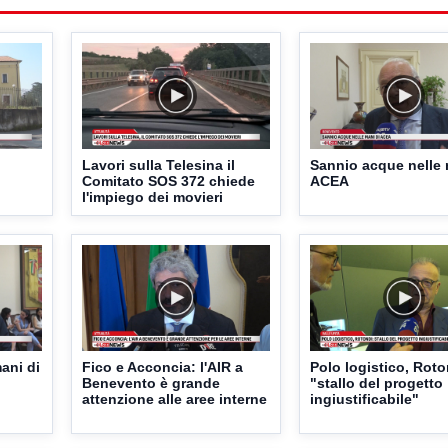
Lavori sulla Telesina il
Sannio acque nelle 
Comitato SOS 372 chiede
ACEA
l'impiego dei movieri
ani di
Fico e Acconcia: l'AIR a
Polo logistico, Roto
Benevento è grande
"stallo del progetto
attenzione alle aree interne
ingiustificabile"