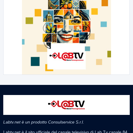
Labtv.net è un prodotto Consulservice S.r.l.
Labtv.net è il sito ufficiale del canale televisivo di Lab Tv canale 84