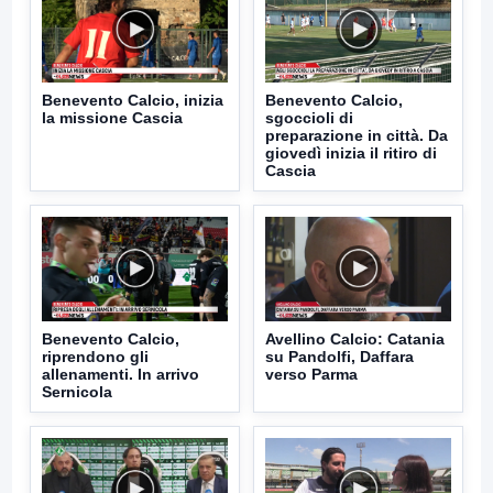
Benevento Calcio, inizia
Benevento Calcio,
la missione Cascia
sgoccioli di
preparazione in città. Da
giovedì inizia il ritiro di
Cascia
Benevento Calcio,
Avellino Calcio: Catania
riprendono gli
su Pandolfi, Daffara
allenamenti. In arrivo
verso Parma
Sernicola