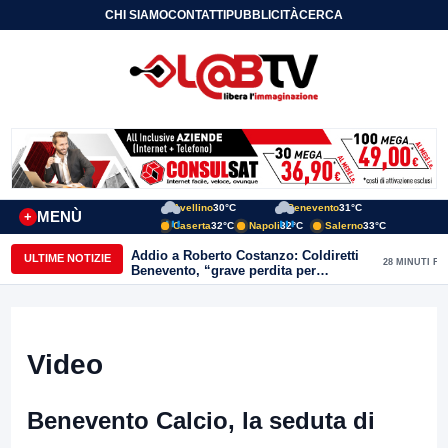
CHI SIAMO
CONTATTI
PUBBLICITÀ
CERCA
Avellino
30°C
Benevento
31°C
MENÙ
+
Caserta
32°C
Napoli
32°C
Salerno
33°C
Addio a Roberto Costanzo: Coldiretti
ULTIME NOTIZIE
28 MINUTI FA
Benevento, “grave perdita per
l’agricoltura e il Sannio”
Video
Benevento Calcio, la seduta di