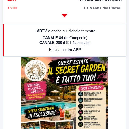
13:00
La Mappa dei Piaceri
14:00
LabNews
17:00
LabNews (replica)
LABTV
e anche sul digitale terrestre
18:30
Di Faccia e di Profilo (repliche)
CANALE 84
(in Campania)
CANALE 268
(DDT Nazionale)
19:30
LabNews (Diretta)
E sulla nostra
APP
21:00
Free Sport
23:00
LabNews (replica)