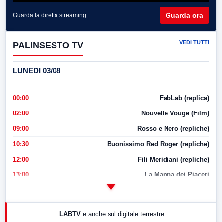
Guarda ora
Guarda la diretta streaming
VEDI TUTTI
PALINSESTO TV
LUNEDI 03/08
00:00
FabLab (replica)
02:00
Nouvelle Vouge (Film)
09:00
Rosso e Nero (repliche)
10:30
Buonissimo Red Roger (repliche)
12:00
Fili Meridiani (repliche)
13:00
La Mappa dei Piaceri
14:00
LabNews
17:00
LabNews (replica)
LABTV
e anche sul digitale terrestre
18:30
Di Faccia e di Profilo (repliche)