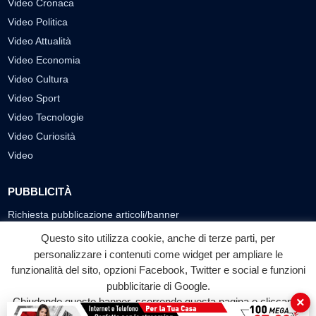
Video Cronaca
Video Politica
Video Attualità
Video Economia
Video Cultura
Video Sport
Video Tecnologie
Video Curiosità
Video
PUBBLICITÀ
Richiesta pubblicazione articoli/banner
Questo sito utilizza cookie, anche di terze parti, per
SEGUICI SUI SOCIAL
personalizzare i contenuti come widget per ampliare le
funzionalità del sito, opzioni Facebook, Twitter e social e funzioni
f
◎
▶
pubblicitarie di Google.
Facebook
Instagram
YouTube
×
Chiudendo questo banner, scorrendo questa pagina o cliccando