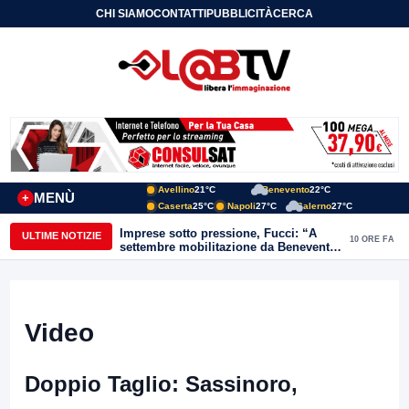
CHI SIAMO
CONTATTI
PUBBLICITÀ
CERCA
Avellino
21°C
Benevento
22°C
MENÙ
+
Caserta
25°C
Napoli
27°C
Salerno
27°C
Imprese sotto pressione, Fucci: “A
ULTIME NOTIZIE
10 ORE FA
settembre mobilitazione da Benevento
e Avellino”
Video
Doppio Taglio: Sassinoro,