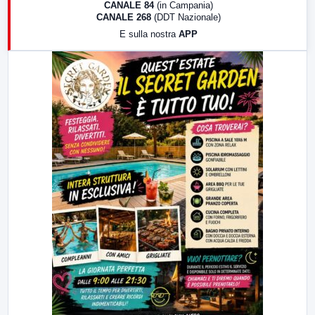
CANALE 84
(in Campania)
CANALE 268
(DDT Nazionale)
19:30
LabNews (Diretta)
E sulla nostra
APP
21:00
Free Sport
23:00
LabNews (replica)