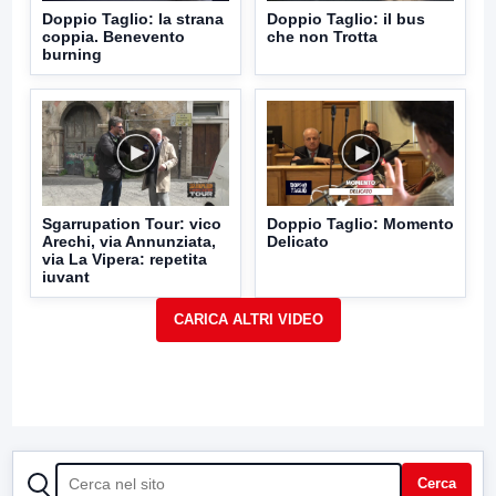
Doppio Taglio: la strana
Doppio Taglio: il bus
coppia. Benevento
che non Trotta
burning
Sgarrupation Tour: vico
Doppio Taglio: Momento
Arechi, via Annunziata,
Delicato
via La Vipera: repetita
iuvant
CERCA
Cerca