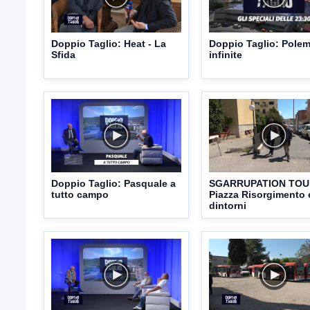
Doppio Taglio: Heat - La
Doppio Taglio: Pole
Sfida
infinite
Doppio Taglio: Pasquale a
SGARRUPATION TOU
tutto campo
Piazza Risorgimento 
dintorni