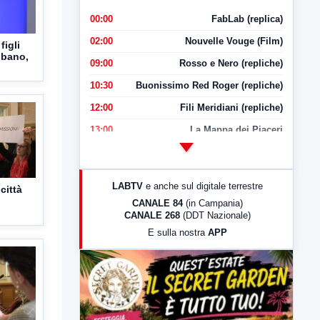
00:00
FabLab (replica)
02:00
Nouvelle Vouge (Film)
figli
ubano,
09:00
Rosso e Nero (repliche)
10:30
Buonissimo Red Roger (repliche)
12:00
Fili Meridiani (repliche)
13:00
La Mappa dei Piaceri
14:00
LabNews
17:00
LabNews (replica)
LABTV
e anche sul digitale terrestre
città
18:30
Di Faccia e di Profilo (repliche)
CANALE 84
(in Campania)
CANALE 268
(DDT Nazionale)
19:30
LabNews (Diretta)
E sulla nostra
APP
21:00
Free Sport
23:00
LabNews (replica)