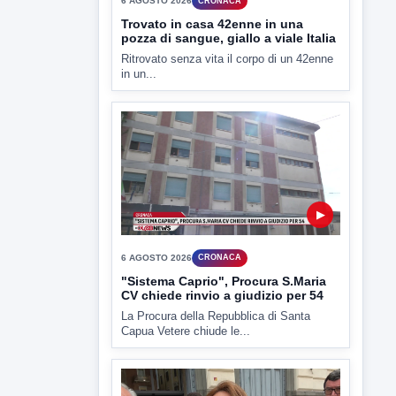
6 AGOSTO 2026
CRONACA
Trovato in casa 42enne in una
pozza di sangue, giallo a viale Italia
Ritrovato senza vita il corpo di un 42enne
in un...
▶
6 AGOSTO 2026
CRONACA
"Sistema Caprio", Procura S.Maria
CV chiede rinvio a giudizio per 54
La Procura della Repubblica di Santa
Capua Vetere chiude le...