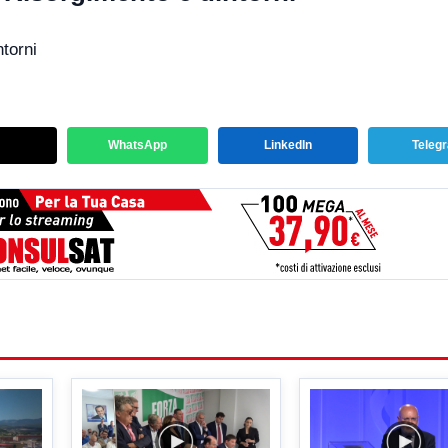
torni
WhatsApp
LinkedIn
Teleg