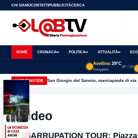
CHI SIAMO
CONTATTI
PUBBLICITÀ
CERCA
HOME
CRONACA
POLITICA
ATTUALITÀ
ECO
Avellino
29°C
38° / 20°
Soleggiato
Avellino| Corpo senza vita di un 42enne trov
ULTIME NOTIZIE
Video
SGARRUPATION TOUR: Piazza R