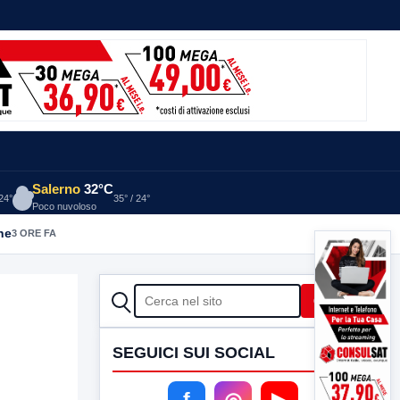
Salerno
32°C
 24°
35° / 24°
Poco nuvoloso
alia: indagini in corso della Polizia
3 ORE FA
CERCA
Cerca
SEGUICI SUI SOCIAL
f
◎
▶