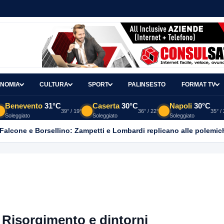
NOMIA
CULTURA
SPORT
PALINSESTO
FORMAT TV
Benevento
31°C
Caserta
30°C
Napoli
30°C
39° / 19°
36° / 22°
35° /
Soleggiato
Soleggiato
Soleggiato
ato nel suo appartamento in una pozza di sangue, giallo in viale It
isorgimento e dintorni