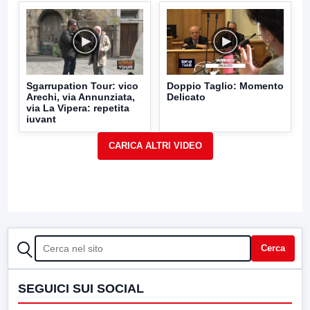
Sgarrupation Tour: vico
Doppio Taglio: Momento
Arechi, via Annunziata,
Delicato
via La Vipera: repetita
iuvant
CERCA
Cerca
SEGUICI SUI SOCIAL