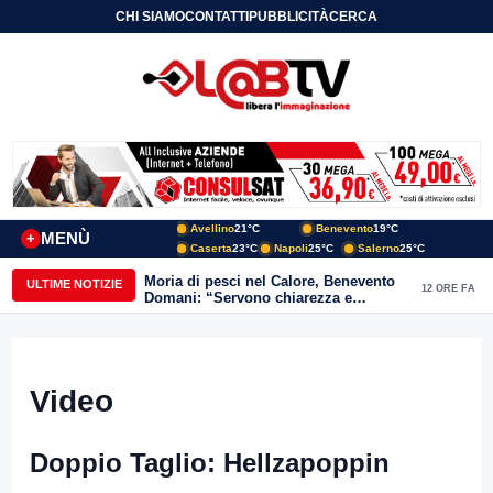
CHI SIAMO
CONTATTI
PUBBLICITÀ
CERCA
Avellino
21°C
Benevento
19°C
MENÙ
+
Caserta
23°C
Napoli
25°C
Salerno
25°C
Moria di pesci nel Calore, Benevento
ULTIME NOTIZIE
12 ORE FA
Domani: “Servono chiarezza e
approfondimenti sulla gestione
ambientale”
Video
Doppio Taglio: Hellzapoppin