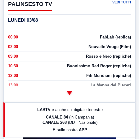
VEDI TUTTI
PALINSESTO TV
LUNEDI 03/08
00:00
FabLab (replica)
02:00
Nouvelle Vouge (Film)
09:00
Rosso e Nero (repliche)
10:30
Buonissimo Red Roger (repliche)
12:00
Fili Meridiani (repliche)
13:00
La Mappa dei Piaceri
14:00
LabNews
17:00
LabNews (replica)
LABTV
e anche sul digitale terrestre
18:30
Di Faccia e di Profilo (repliche)
CANALE 84
(in Campania)
CANALE 268
(DDT Nazionale)
19:30
LabNews (Diretta)
E sulla nostra
APP
21:00
Free Sport