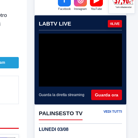
Facebook
Instagram
YouTube
tro
LABTV LIVE
i
LIVE
ram
Guarda ora
Guarda la diretta streaming
VEDI TUTTI
PALINSESTO TV
LUNEDI 03/08