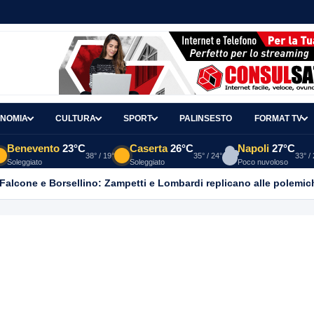
NOMIA
CULTURA
SPORT
PALINSESTO
FORMAT TV
Benevento
23°C
Caserta
26°C
Napoli
27°C
38° / 19°
35° / 24°
33° /
Soleggiato
Soleggiato
Poco nuvoloso
 Falcone e Borsellino: Zampetti e Lombardi replicano alle polemic