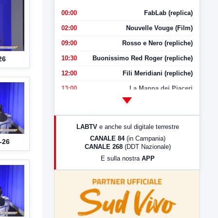
00:00
FabLab (replica)
02:00
Nouvelle Vouge (Film)
09:00
Rosso e Nero (repliche)
10:30
Buonissimo Red Roger (repliche)
26
12:00
Fili Meridiani (repliche)
13:00
La Mappa dei Piaceri
14:00
LabNews
17:00
LabNews (replica)
LABTV
e anche sul digitale terrestre
18:30
Di Faccia e di Profilo (repliche)
CANALE 84
(in Campania)
-26
CANALE 268
(DDT Nazionale)
19:30
LabNews (Diretta)
E sulla nostra
APP
21:00
Free Sport
23:00
LabNews (replica)