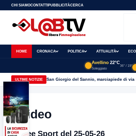
CHI SIAMO
CONTATTI
PUBBLICITÀ
CERCA
HOME
CRONACA
POLITICA
ATTUALITÀ
ECO
Avellino
22°C
36° / 19°
Soleggiato
San Giorgio del Sannio, marciapiede di via
ULTIME NOTIZIE
Video
Free Sport del 25-05-26