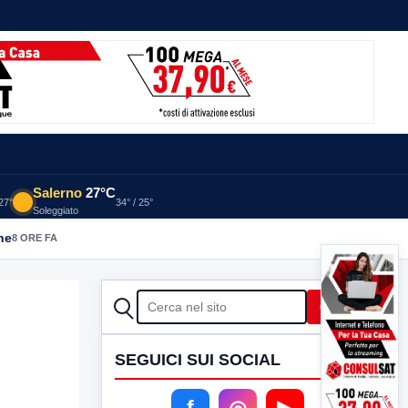
Salerno
27°C
 27°
34° / 25°
Soleggiato
he
8 ORE FA
CERCA
Cerca
SEGUICI SUI SOCIAL
f
◎
▶