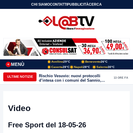
CHI SIAMO
CONTATTI
PUBBLICITÀ
CERCA
Avellino
29°C
Benevento
26°C
MENÙ
+
Caserta
28°C
Napoli
28°C
Salerno
30°C
Rischio Vesuvio: nuovi protocolli
ULTIME NOTIZIE
13 ORE FA
d’intesa con i comuni del Sannio,
firmato il protocollo con Arpaise
Video
Free Sport del 18-05-26