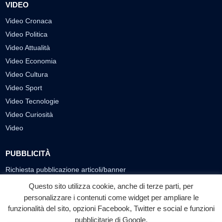
VIDEO
Video Cronaca
Video Politica
Video Attualità
Video Economia
Video Cultura
Video Sport
Video Tecnologie
Video Curiosità
Video
PUBBLICITÀ
Richiesta pubblicazione articoli/banner
Questo sito utilizza cookie, anche di terze parti, per
SEGUICI SUI SOCIAL
personalizzare i contenuti come widget per ampliare le
funzionalità del sito, opzioni Facebook, Twitter e social e funzioni
f
◎
▶
pubblicitarie di Google.