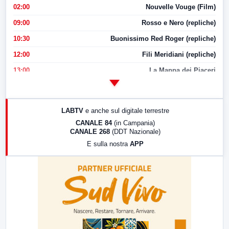
02:00
Nouvelle Vouge (Film)
09:00
Rosso e Nero (repliche)
10:30
Buonissimo Red Roger (repliche)
12:00
Fili Meridiani (repliche)
13:00
La Mappa dei Piaceri
14:00
LabNews
17:00
LabNews (replica)
LABTV
e anche sul digitale terrestre
18:30
Di Faccia e di Profilo (repliche)
CANALE 84
(in Campania)
CANALE 268
(DDT Nazionale)
19:30
LabNews (Diretta)
E sulla nostra
APP
21:00
Free Sport
23:00
LabNews (replica)