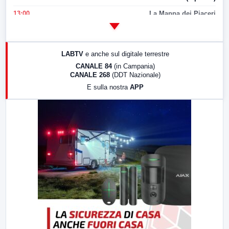
13:00
La Mappa dei Piaceri
14:00
LabNews
17:00
LabNews (replica)
LABTV
e anche sul digitale terrestre
18:30
Di Faccia e di Profilo (repliche)
CANALE 84
(in Campania)
CANALE 268
(DDT Nazionale)
19:30
LabNews (Diretta)
E sulla nostra
APP
21:00
Free Sport
23:00
LabNews (replica)