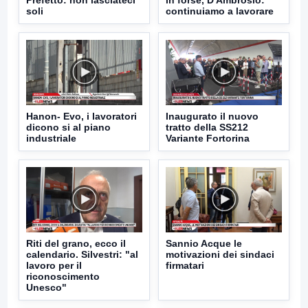
soli
continuiamo a lavorare
Hanon- Evo, i lavoratori
Inaugurato il nuovo
dicono si al piano
tratto della SS212
industriale
Variante Fortorina
Riti del grano, ecco il
Sannio Acque le
calendario. Silvestri: "al
motivazioni dei sindaci
lavoro per il
firmatari
riconoscimento
Unesco"