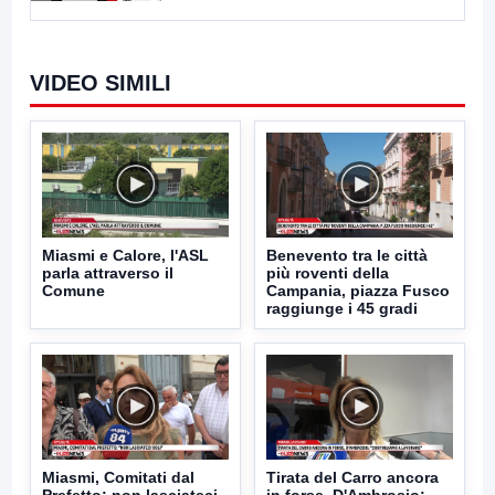
VIDEO SIMILI
Miasmi e Calore, l'ASL
Benevento tra le città
parla attraverso il
più roventi della
Comune
Campania, piazza Fusco
raggiunge i 45 gradi
Miasmi, Comitati dal
Tirata del Carro ancora
Prefetto: non lasciateci
in forse, D'Ambrosio: