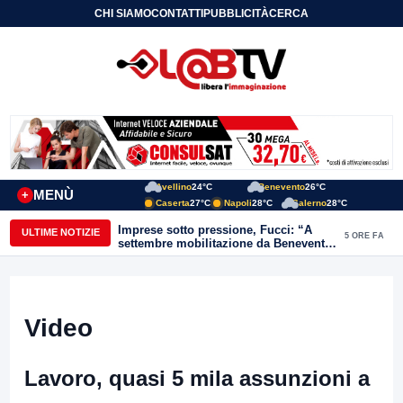
CHI SIAMO
CONTATTI
PUBBLICITÀ
CERCA
Avellino
24°C
Benevento
26°C
MENÙ
+
Caserta
27°C
Napoli
28°C
Salerno
28°C
Imprese sotto pressione, Fucci: “A
ULTIME NOTIZIE
5 ORE FA
settembre mobilitazione da Benevento
e Avellino”
Video
Lavoro, quasi 5 mila assunzioni a