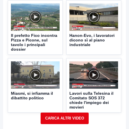
Il prefetto Fico incontra
Hanon-Evo, i lavoratori
Pizza e Picone, sul
dicono sì al piano
tavolo i principali
industriale
dossier
Miasmi, si infiamma il
Lavori sulla Telesina il
dibattito politico
Comitato SOS 372
chiede l'impiego dei
movieri