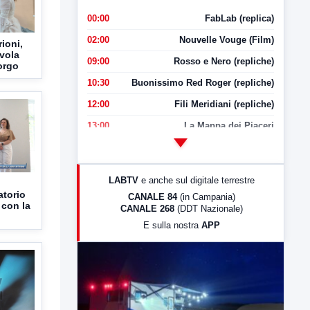
00:00
FabLab (replica)
02:00
Nouvelle Vouge (Film)
ioni,
vola
09:00
Rosso e Nero (repliche)
orgo
10:30
Buonissimo Red Roger (repliche)
12:00
Fili Meridiani (repliche)
13:00
La Mappa dei Piaceri
14:00
LabNews
17:00
LabNews (replica)
LABTV
e anche sul digitale terrestre
18:30
Di Faccia e di Profilo (repliche)
atorio
CANALE 84
(in Campania)
 con la
CANALE 268
(DDT Nazionale)
19:30
LabNews (Diretta)
E sulla nostra
APP
21:00
Free Sport
23:00
LabNews (replica)