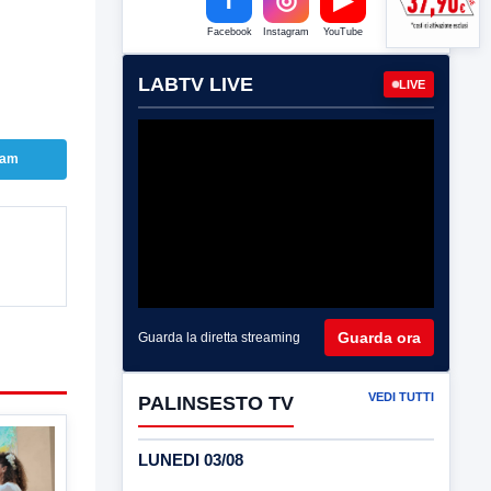
Facebook
Instagram
YouTube
LABTV LIVE
LIVE
ram
Guarda ora
Guarda la diretta streaming
VEDI TUTTI
PALINSESTO TV
LUNEDI 03/08