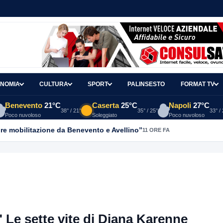
NOMIA
CULTURA
SPORT
PALINSESTO
FORMAT TV
Benevento
21°C
Caserta
25°C
Napoli
27°C
38° / 21°
35° / 25°
33° /
Poco nuvoloso
Soleggiato
Poco nuvoloso
re mobilitazione da Benevento e Avellino”
11 ORE FA
" Le sette vite di Diana Karenne