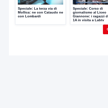
Speciale: La terza via di
Speciale: Corso di
Mollica: ne con Cataudo ne
giornalismo al Liceo
con Lombardi
Giannone: i ragazzi d
1A in visita a Labtv