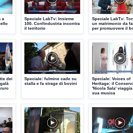
a a
Speciale LabTv: Insieme
Speciale LabTv: Torr
ello
100. Confindustria incontra
un matrimonio da fa
il territorio
per promuovere il b
tte dei
Speciale: fulmine cade su
Speciale: Voices of
 galà
stalla e fa strage di bovini
Heritage: il Conserv
truro
'Nicola Sala' viaggia
sua musica