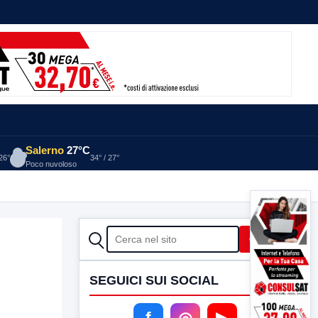
Salerno
27°C
 26°
34° / 27°
Poco nuvoloso
CERCA
Cerca
SEGUICI SUI SOCIAL
f
◎
▶