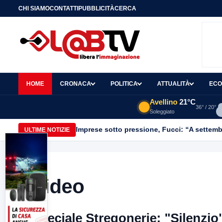
CHI SIAMO
CONTATTI
PUBBLICITÀ
CERCA
HOME
CRONACA
POLITICA
ATTUALITÀ
ECO
Avellino
21°C
36° / 20°
Soleggiato
Imprese sotto pressione, Fucci: “A settemb
ULTIME NOTIZIE
Video
Speciale Stregonerie: "Silenzio