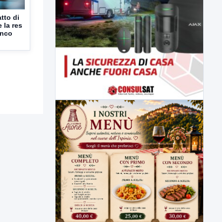
tto di
e la res
anco