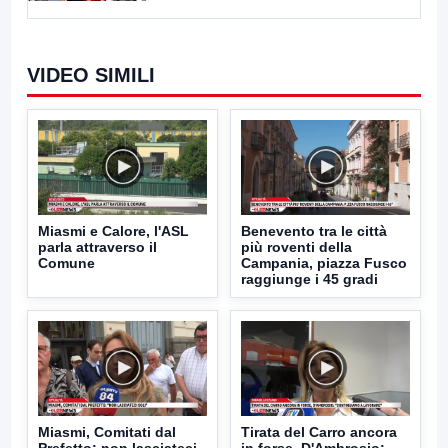
VIDEO SIMILI
Miasmi e Calore, l'ASL
Benevento tra le città
parla attraverso il
più roventi della
Comune
Campania, piazza Fusco
raggiunge i 45 gradi
Miasmi, Comitati dal
Tirata del Carro ancora
Prefetto: non lasciateci
in forse, D'Ambrosio: