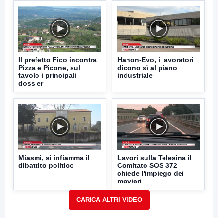
Il prefetto Fico incontra
Hanon-Evo, i lavoratori
Pizza e Picone, sul
dicono sì al piano
tavolo i principali
industriale
dossier
Miasmi, si infiamma il
Lavori sulla Telesina il
dibattito politico
Comitato SOS 372
chiede l'impiego dei
movieri