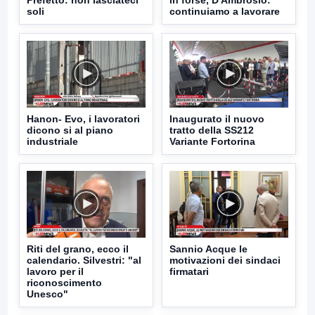
soli
continuiamo a lavorare
Hanon- Evo, i lavoratori
Inaugurato il nuovo
dicono si al piano
tratto della SS212
industriale
Variante Fortorina
Riti del grano, ecco il
Sannio Acque le
calendario. Silvestri: "al
motivazioni dei sindaci
lavoro per il
firmatari
riconoscimento
Unesco"