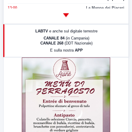
13:00
La Mappa dei Piaceri
14:00
LabNews
17:00
LabNews (replica)
LABTV
e anche sul digitale terrestre
18:30
Di Faccia e di Profilo (repliche)
CANALE 84
(in Campania)
CANALE 268
(DDT Nazionale)
19:30
LabNews (Diretta)
E sulla nostra
APP
21:00
Free Sport
23:00
LabNews (replica)