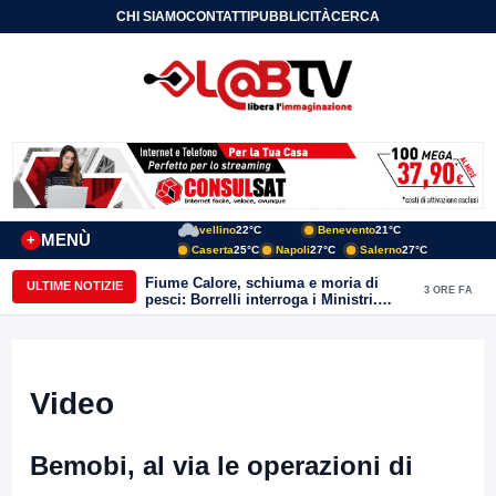
CHI SIAMO
CONTATTI
PUBBLICITÀ
CERCA
Avellino
22°C
Benevento
21°C
MENÙ
+
Caserta
25°C
Napoli
27°C
Salerno
27°C
Fiume Calore, schiuma e moria di
ULTIME NOTIZIE
3 ORE FA
pesci: Borrelli interroga i Ministri.
“Benevento paga l’assenza del
depuratore
Video
Bemobi, al via le operazioni di