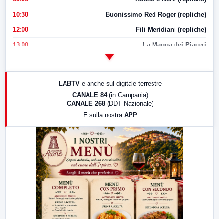
10:30
Buonissimo Red Roger (repliche)
12:00
Fili Meridiani (repliche)
13:00
La Mappa dei Piaceri
14:00
LabNews
17:00
LabNews (replica)
LABTV
e anche sul digitale terrestre
18:30
Di Faccia e di Profilo (repliche)
CANALE 84
(in Campania)
CANALE 268
(DDT Nazionale)
19:30
LabNews (Diretta)
E sulla nostra
APP
21:00
Free Sport
23:00
LabNews (replica)