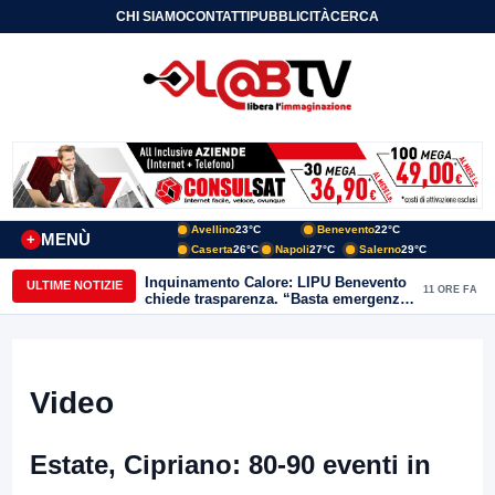
CHI SIAMO
CONTATTI
PUBBLICITÀ
CERCA
Avellino
23°C
Benevento
22°C
MENÙ
+
Caserta
26°C
Napoli
27°C
Salerno
29°C
Inquinamento Calore: LIPU Benevento
ULTIME NOTIZIE
11 ORE FA
chiede trasparenza. “Basta emergenze:
non possiamo continuare a trattare i
nostri corsi d’acqua come semplici
canali di scarico
Video
Estate, Cipriano: 80-90 eventi in