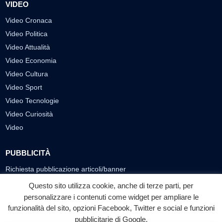
VIDEO
Video Cronaca
Video Politica
Video Attualità
Video Economia
Video Cultura
Video Sport
Video Tecnologie
Video Curiosità
Video
PUBBLICITÀ
Richiesta pubblicazione articoli/banner
Questo sito utilizza cookie, anche di terze parti, per
SEGUICI SUI SOCIAL
personalizzare i contenuti come widget per ampliare le
funzionalità del sito, opzioni Facebook, Twitter e social e funzioni
f
◎
▶
pubblicitarie di Google.