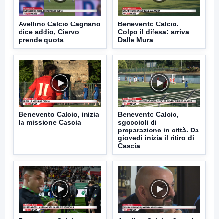
Avellino Calcio Cagnano
Benevento Calcio.
dice addio, Ciervo
Colpo il difesa: arriva
prende quota
Dalle Mura
Benevento Calcio, inizia
Benevento Calcio,
la missione Cascia
sgoccioli di
preparazione in città. Da
giovedì inizia il ritiro di
Cascia