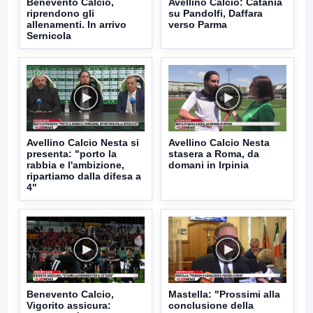
Benevento Calcio,
Avellino Calcio: Catania
riprendono gli
su Pandolfi, Daffara
allenamenti. In arrivo
verso Parma
Sernicola
Avellino Calcio Nesta si
Avellino Calcio Nesta
presenta: "porto la
stasera a Roma, da
rabbia e l'ambizione,
domani in Irpinia
ripartiamo dalla difesa a
4"
Benevento Calcio,
Mastella: "Prossimi alla
Vigorito assicura:
conclusione della