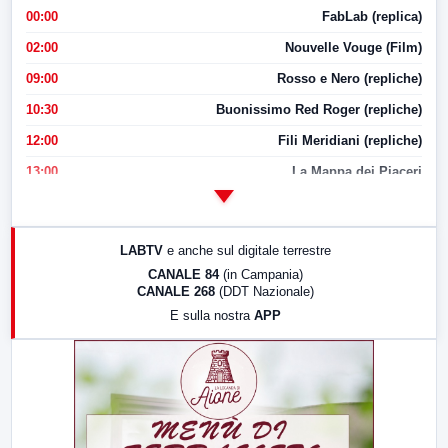
00:00
FabLab (replica)
02:00
Nouvelle Vouge (Film)
09:00
Rosso e Nero (repliche)
10:30
Buonissimo Red Roger (repliche)
12:00
Fili Meridiani (repliche)
13:00
La Mappa dei Piaceri
14:00
LabNews
17:00
LabNews (replica)
LABTV
e anche sul digitale terrestre
18:30
Di Faccia e di Profilo (repliche)
CANALE 84
(in Campania)
CANALE 268
(DDT Nazionale)
19:30
LabNews (Diretta)
E sulla nostra
APP
21:00
Free Sport
23:00
LabNews (replica)