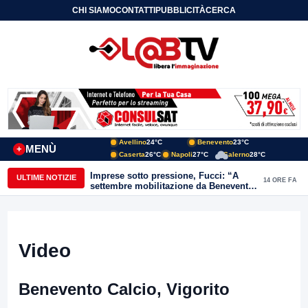
CHI SIAMO
CONTATTI
PUBBLICITÀ
CERCA
Avellino
24°C
Benevento
23°C
MENÙ
+
Caserta
26°C
Napoli
27°C
Salerno
28°C
Imprese sotto pressione, Fucci: “A
ULTIME NOTIZIE
14 ORE FA
settembre mobilitazione da Benevento
e Avellino”
Video
Benevento Calcio, Vigorito