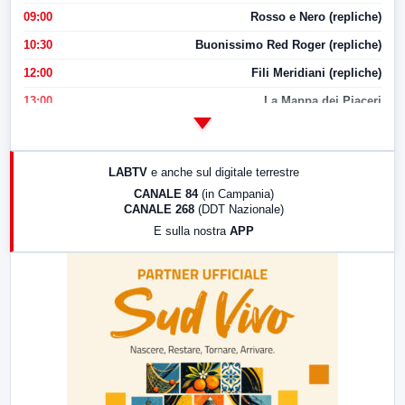
09:00
Rosso e Nero (repliche)
10:30
Buonissimo Red Roger (repliche)
12:00
Fili Meridiani (repliche)
13:00
La Mappa dei Piaceri
14:00
LabNews
17:00
LabNews (replica)
LABTV
e anche sul digitale terrestre
18:30
Di Faccia e di Profilo (repliche)
CANALE 84
(in Campania)
CANALE 268
(DDT Nazionale)
19:30
LabNews (Diretta)
E sulla nostra
APP
21:00
Free Sport
23:00
LabNews (replica)