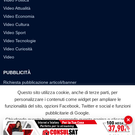
Video Politica
Video Attualità
Video Economia
Video Cultura
Video Sport
Video Tecnologie
Video Curiosità
Video
PUBBLICITÀ
Richiesta pubblicazione articoli/banner
Questo sito utilizza cookie, anche di terze parti, per
SEGUICI SUI SOCIAL
personalizzare i contenuti come widget per ampliare le
funzionalità del sito, opzioni Facebook, Twitter e social e funzioni
f
◎
▶
pubblicitarie di Google.
Facebook
Instagram
YouTube
×
Chiudendo questo banner, scorrendo questa pagina o cliccando
su qualunque suo elemento acconsenti all'uso dei cookie.