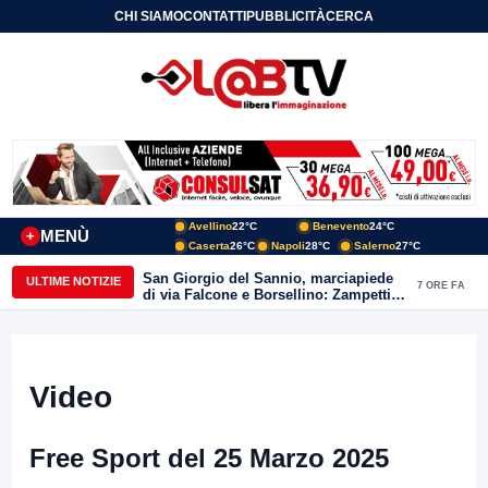
CHI SIAMO
CONTATTI
PUBBLICITÀ
CERCA
Avellino
22°C
Benevento
24°C
MENÙ
+
Caserta
26°C
Napoli
28°C
Salerno
27°C
San Giorgio del Sannio, marciapiede
ULTIME NOTIZIE
7 ORE FA
di via Falcone e Borsellino: Zampetti e
Lombardi replicano alle polemiche
Video
Free Sport del 25 Marzo 2025