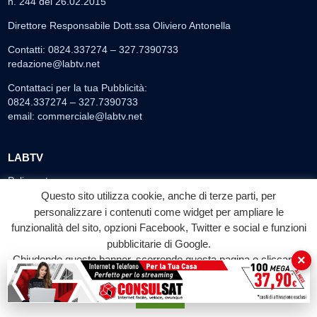
n. 244 del 26.02.2015
Direttore Responsabile Dott.ssa Oliviero Antonella
Contatti: 0824.337274 – 327.7390733
redazione@labtv.net
Contattaci per la tua Pubblicità:
0824.337274 – 327.7390733
email:
commerciale@labtv.net
LABTV
Palinsesto
Questo sito utilizza cookie, anche di terze parti, per
Privacy Policy
personalizzare i contenuti come widget per ampliare le
Programmi TV
funzionalità del sito, opzioni Facebook, Twitter e social e funzioni
Speciale LabTv
pubblicitarie di Google.
Doppio Taglio
×
Chiudendo questo banner, scorrendo questa pagina o cliccando
su qualunque suo elemento acconsenti all'uso dei cookie.
Free sport
L’Orlando Curioso
Accetta
La Bottega di Filosofia