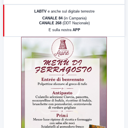
17:00
LabNews (replica)
LABTV
e anche sul digitale terrestre
18:30
Di Faccia e di Profilo (repliche)
CANALE 84
(in Campania)
CANALE 268
(DDT Nazionale)
19:30
LabNews (Diretta)
E sulla nostra
APP
21:00
Free Sport
23:00
LabNews (replica)