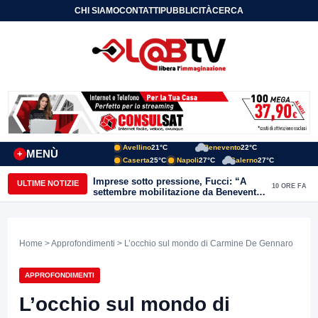
CHI SIAMO
CONTATTI
PUBBLICITÀ
CERCA
Avellino
21°C
Benevento
22°C
MENÙ
+
Caserta
25°C
Napoli
27°C
Salerno
27°C
Imprese sotto pressione, Fucci: “A
ULTIME NOTIZIE
10 ORE FA
settembre mobilitazione da Benevento
e Avellino”
Home
>
Approfondimenti
> L’occhio sul mondo di Carmine De Gennaro
APPROFONDIMENTI
L’occhio sul mondo di