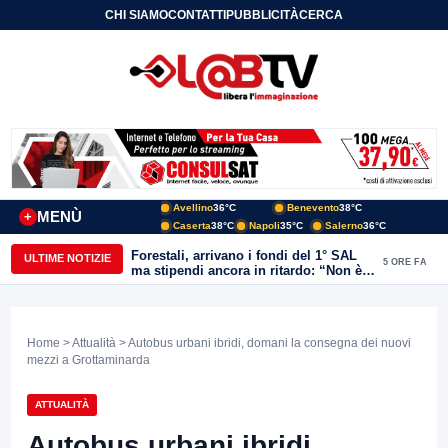
CHI SIAMO
CONTATTI
PUBBLICITÀ
CERCA
Avellino
36°C
Benevento
38°C
MENÙ
+
Caserta
38°C
Napoli
35°C
Salerno
36°C
Forestali, arrivano i fondi del 1° SAL
ULTIME NOTIZIE
5 ORE FA
ma stipendi ancora in ritardo: “Non è
più sostenibile”
Home
>
Attualità
> Autobus urbani ibridi, domani la consegna dei nuovi
mezzi a Grottaminarda
ATTUALITÀ
Autobus urbani ibridi,