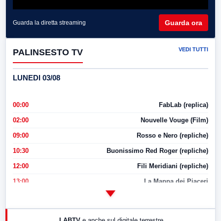
Guarda ora
Guarda la diretta streaming
VEDI TUTTI
PALINSESTO TV
LUNEDI 03/08
00:00
FabLab (replica)
02:00
Nouvelle Vouge (Film)
09:00
Rosso e Nero (repliche)
10:30
Buonissimo Red Roger (repliche)
12:00
Fili Meridiani (repliche)
13:00
La Mappa dei Piaceri
14:00
LabNews
17:00
LabNews (replica)
LABTV
e anche sul digitale terrestre