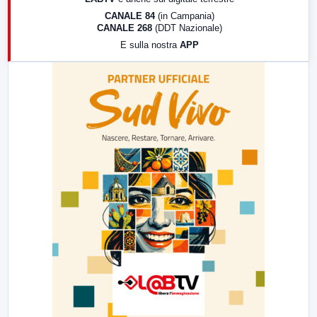
18:30
Di Faccia e di Profilo (repliche)
CANALE 84
(in Campania)
CANALE 268
(DDT Nazionale)
19:30
LabNews (Diretta)
E sulla nostra
APP
21:00
Free Sport
23:00
LabNews (replica)