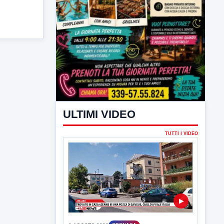
ULTIMI VIDEO
TUTTI I VIDEO
▶
6 AGOSTO 2026
CRONACA
Trovato in casa 42enne in una
pozza di sangue, giallo a viale Italia
Ritrovato senza vita il corpo di un 42enne
in un...