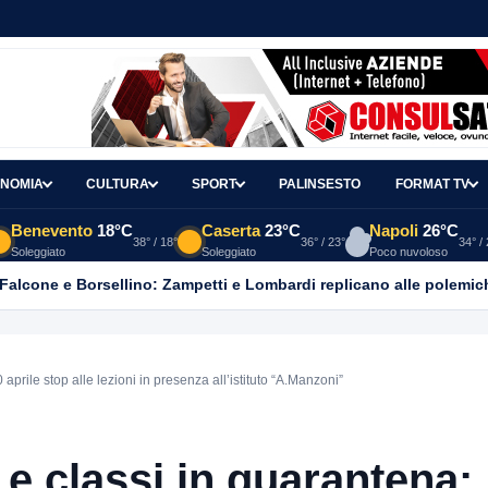
NOMIA
CULTURA
SPORT
PALINSESTO
FORMAT TV
Benevento
18°C
Caserta
23°C
Napoli
26°C
38° / 18°
36° / 23°
34° /
Soleggiato
Soleggiato
Poco nuvoloso
 Falcone e Borsellino: Zampetti e Lombardi replicano alle polemic
aprile stop alle lezioni in presenza all’istituto “A.Manzoni”
e classi in quarantena: