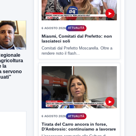
6 AGOSTO 2026
ATTUALITÀ
Miasmi, Comitati dal Prefetto: non
lasciateci soli
Comitati dal Prefetto Moscarella. Oltre a
rendere noto il flash...
Regionale
gricoltura
 la
ra servono
uati”
▶
6 AGOSTO 2026
ATTUALITÀ
Tirata del Carro ancora in forse,
D'Ambrosio: continuiamo a lavorare
L'assessore comunale alla Cultura di
Mirabella Eclano, Raffaella Rita
D'Ambrosio,...