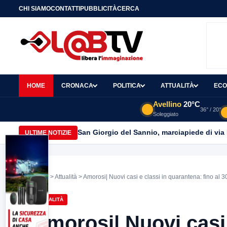
CHI SIAMO
CONTATTI
PUBBLICITÀ
CERCA
HOME
CRONACA
POLITICA
ATTUALITÀ
ECO
Avellino
20°C
36° / 20°
Soleggiato
San Giorgio del Sannio, marciapiede di via
ULTIME NOTIZIE
Home
>
Attualità
> Amorosi| Nuovi casi e classi in quarantena: fino al 30 
ATTUALITÀ
Amorosi| Nuovi casi 