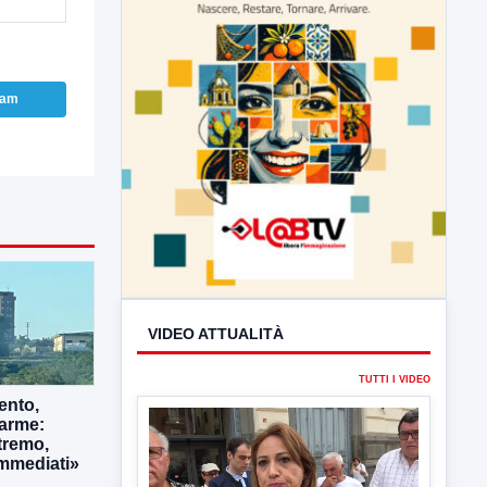
ram
VIDEO ATTUALITÀ
TUTTI I VIDEO
ento,
larme:
tremo,
▶
immediati»