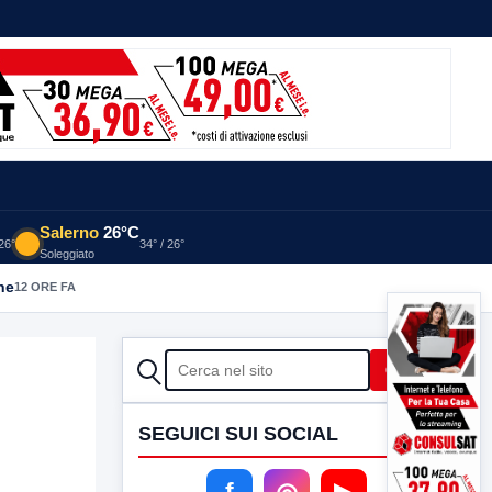
Salerno
26°C
 26°
34° / 26°
Soleggiato
he
12 ORE FA
CERCA
Cerca
SEGUICI SUI SOCIAL
f
◎
▶