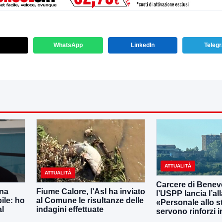
WhatsApp
LinkedIn
Teleg
ATTUALITÀ
ATTUALITÀ
Carcere di Benev
una
Fiume Calore, l’Asl ha inviato
l’USPP lancia l’al
ile: ho
al Comune le risultanze delle
«Personale allo s
al
indagini effettuate
servono rinforzi 