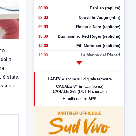
00:00
FabLab (replica)
02:00
Nouvelle Vouge (Film)
09:00
Rosso e Nero (repliche)
10:30
Buonissimo Red Roger (repliche)
12:00
Fili Meridiani (repliche)
aco
13:00
La Mappa dei Piaceri
 della
14:00
LabNews
na
17:00
LabNews (replica)
, è stata
LABTV
e anche sul digitale terrestre
18:30
Di Faccia e di Profilo (repliche)
assi su
CANALE 84
(in Campania)
CANALE 268
(DDT Nazionale)
19:30
LabNews (Diretta)
E sulla nostra
APP
21:00
Free Sport
23:00
LabNews (replica)