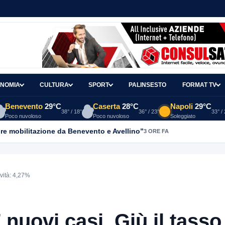
NOMIA
CULTURA
SPORT
PALINSESTO
FORMAT TV
Benevento
29°C
Caserta
28°C
Napoli
29°C
38° / 18°
36° / 23°
33° /
Poco nuvoloso
Poco nuvoloso
Soleggiato
re mobilitazione da Benevento e Avellino”
3 ORE FA
ività: 4,27%
nuovi casi. Giù il tasso