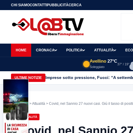
CHI SIAMO
CONTATTI
PUBBLICITÀ
CERCA
HOME
CRONACA
POLITICA
ATTUALITÀ
ECO
Avellino
27°C
37° / 19°
Soleggiato
Imprese sotto pressione, Fucci: “A settemb
ULTIME NOTIZIE
Home
>
Attualità
> Covid, nel Sannio 27 nuovi casi. Giù il tasso di posit
ATTUALITÀ
Covid, nel Sannio 27 