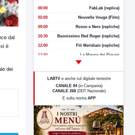
00:00
FabLab (replica)
02:00
Nouvelle Vouge (Film)
09:00
Rosso e Nero (repliche)
10:30
Buonissimo Red Roger (repliche)
nce dal
12:00
Fili Meridiani (repliche)
si è
13:00
La Mappa dei Piaceri
14:00
LabNews
ale dei
17:00
LabNews (replica)
LABTV
e anche sul digitale terrestre
18:30
Di Faccia e di Profilo (repliche)
CANALE 84
(in Campania)
CANALE 268
(DDT Nazionale)
19:30
LabNews (Diretta)
E sulla nostra
APP
21:00
Free Sport
23:00
LabNews (replica)