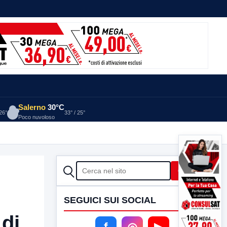
Salerno
30°C
 26°
33° / 25°
Poco nuvoloso
CERCA
Cerca
SEGUICI SUI SOCIAL
 di
f
◎
▶