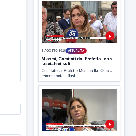
▶
7 AGOSTO 2026
ATTUALITÀ
Benevento tra le città più roventi
della Campania, piazza Fusco
raggiunge i 45 gradi
Benevento è tra le città più calde della
Campania. Lo...
▶
6 AGOSTO 2026
ATTUALITÀ
Miasmi, Comitati dal Prefetto: non
lasciateci soli
Comitati dal Prefetto Moscarella. Oltre a