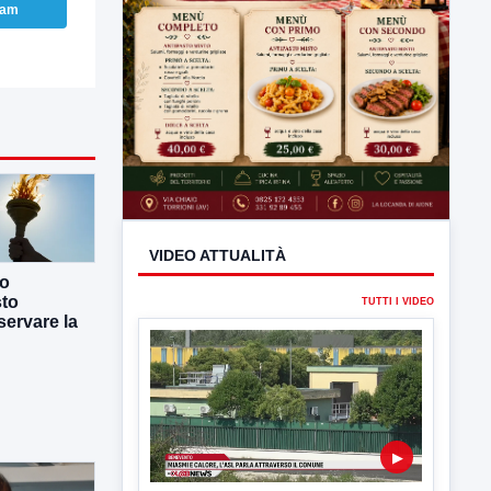
ram
co
sto
ervare la
VIDEO ATTUALITÀ