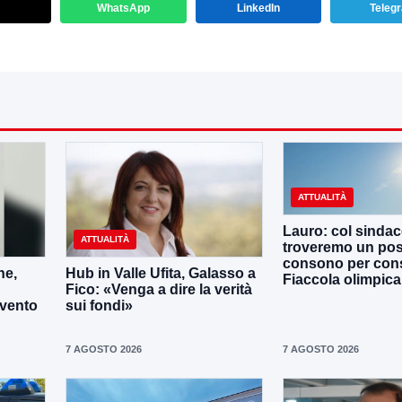
WhatsApp
LinkedIn
Teleg
ATTUALITÀ
Lauro: col sinda
ATTUALITÀ
troveremo un po
consono per cons
ne,
Hub in Valle Ufita, Galasso a
Fiaccola olimpica
Fico: «Venga a dire la verità
evento
sui fondi»
7 AGOSTO 2026
7 AGOSTO 2026