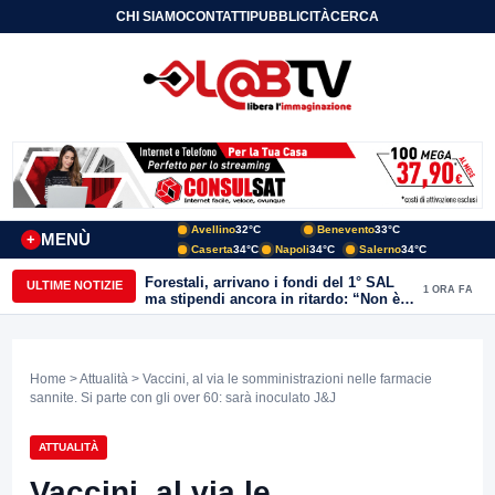
CHI SIAMO
CONTATTI
PUBBLICITÀ
CERCA
Avellino
32°C
Benevento
33°C
MENÙ
+
Caserta
34°C
Napoli
34°C
Salerno
34°C
Forestali, arrivano i fondi del 1° SAL
ULTIME NOTIZIE
1 ORA FA
ma stipendi ancora in ritardo: “Non è
più sostenibile”
Home
>
Attualità
> Vaccini, al via le somministrazioni nelle farmacie
sannite. Si parte con gli over 60: sarà inoculato J&J
ATTUALITÀ
Vaccini, al via le