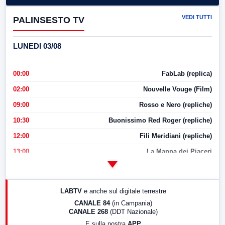
VEDI TUTTI
PALINSESTO TV
LUNEDI 03/08
00:00
FabLab (replica)
02:00
Nouvelle Vouge (Film)
09:00
Rosso e Nero (repliche)
10:30
Buonissimo Red Roger (repliche)
12:00
Fili Meridiani (repliche)
13:00
La Mappa dei Piaceri
14:00
LabNews
17:00
LabNews (replica)
LABTV
e anche sul digitale terrestre
18:30
Di Faccia e di Profilo (repliche)
CANALE 84
(in Campania)
CANALE 268
(DDT Nazionale)
19:30
LabNews (Diretta)
E sulla nostra
APP