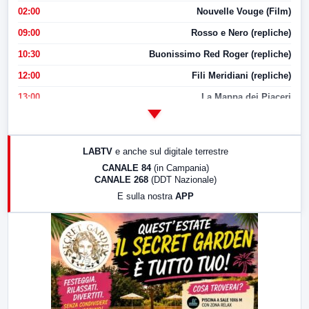
02:00
Nouvelle Vouge (Film)
09:00
Rosso e Nero (repliche)
10:30
Buonissimo Red Roger (repliche)
12:00
Fili Meridiani (repliche)
13:00
La Mappa dei Piaceri
14:00
LabNews
17:00
LabNews (replica)
LABTV
e anche sul digitale terrestre
18:30
Di Faccia e di Profilo (repliche)
CANALE 84
(in Campania)
CANALE 268
(DDT Nazionale)
19:30
LabNews (Diretta)
E sulla nostra
APP
21:00
Free Sport
23:00
LabNews (replica)