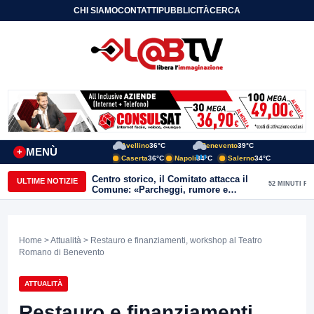
CHI SIAMO
CONTATTI
PUBBLICITÀ
CERCA
Avellino
36°C
Benevento
39°C
MENÙ
+
Caserta
36°C
Napoli
34°C
Salerno
34°C
Centro storico, il Comitato attacca il
ULTIME NOTIZIE
52 MINUTI FA
Comune: «Parcheggi, rumore e
degrado, servono risposte immediate»
Home
>
Attualità
> Restauro e finanziamenti, workshop al Teatro
Romano di Benevento
ATTUALITÀ
Restauro e finanziamenti,