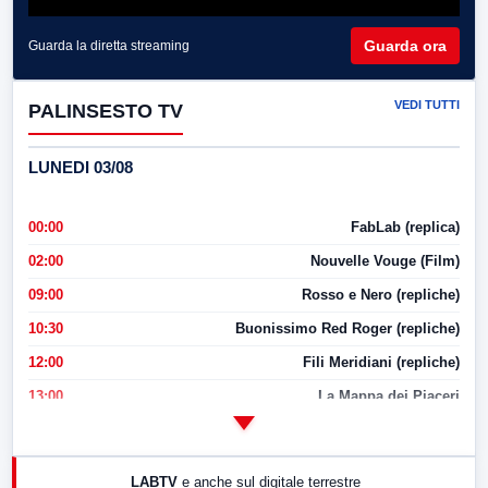
Guarda ora
Guarda la diretta streaming
VEDI TUTTI
PALINSESTO TV
LUNEDI 03/08
00:00
FabLab (replica)
02:00
Nouvelle Vouge (Film)
09:00
Rosso e Nero (repliche)
10:30
Buonissimo Red Roger (repliche)
12:00
Fili Meridiani (repliche)
13:00
La Mappa dei Piaceri
14:00
LabNews
17:00
LabNews (replica)
LABTV
e anche sul digitale terrestre