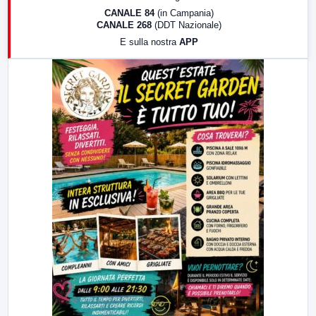
18:30
Di Faccia e di Profilo (repliche)
CANALE 84
(in Campania)
CANALE 268
(DDT Nazionale)
19:30
LabNews (Diretta)
E sulla nostra
APP
21:00
Free Sport
23:00
LabNews (replica)