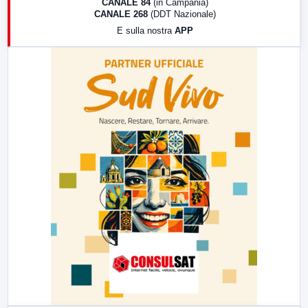
CANALE 84
(in Campania)
CANALE 268
(DDT Nazionale)
19:30
LabNews (Diretta)
E sulla nostra
APP
21:00
Free Sport
23:00
LabNews (replica)