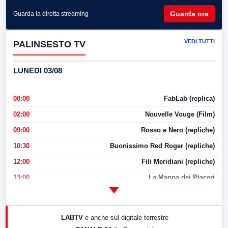
Guarda ora
Guarda la diretta streaming
VEDI TUTTI
PALINSESTO TV
LUNEDI 03/08
00:00
FabLab (replica)
02:00
Nouvelle Vouge (Film)
09:00
Rosso e Nero (repliche)
10:30
Buonissimo Red Roger (repliche)
12:00
Fili Meridiani (repliche)
13:00
La Mappa dei Piaceri
14:00
LabNews
17:00
LabNews (replica)
LABTV
e anche sul digitale terrestre
18:30
Di Faccia e di Profilo (repliche)