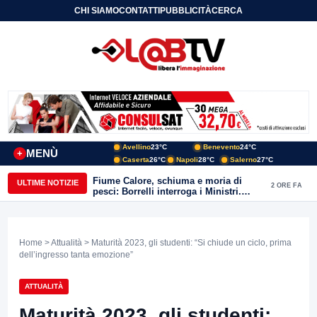
CHI SIAMO
CONTATTI
PUBBLICITÀ
CERCA
Avellino
23°C
Benevento
24°C
MENÙ
+
Caserta
26°C
Napoli
28°C
Salerno
27°C
Fiume Calore, schiuma e moria di
ULTIME NOTIZIE
2 ORE FA
pesci: Borrelli interroga i Ministri.
“Benevento paga l’assenza del
depuratore
Home
>
Attualità
> Maturità 2023, gli studenti: “Si chiude un ciclo, prima
dell’ingresso tanta emozione”
ATTUALITÀ
Maturità 2023, gli studenti: